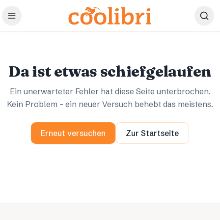
Zum Hauptinhalt springen
Ups.
Ups.
Da ist etwas schiefgelaufen
Ein unerwarteter Fehler hat diese Seite unterbrochen.
Kein Problem – ein neuer Versuch behebt das meistens.
Erneut versuchen
Zur Startseite