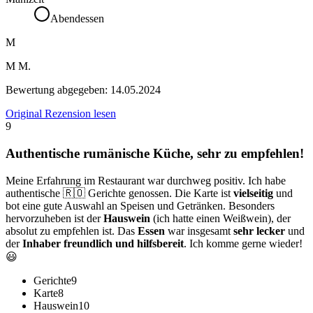
Abendessen
M
M M.
Bewertung abgegeben:
14.05.2024
Original Rezension lesen
9
Authentische rumänische Küche, sehr zu empfehlen!
Meine Erfahrung im Restaurant war durchweg positiv. Ich habe
authentische 🇷🇴 Gerichte genossen. Die Karte ist
vielseitig
und
bot eine gute Auswahl an Speisen und Getränken. Besonders
hervorzuheben ist der
Hauswein
(ich hatte einen Weißwein), der
absolut zu empfehlen ist. Das
Essen
war insgesamt
sehr lecker
und
der
Inhaber freundlich und hilfsbereit
. Ich komme gerne wieder!
😃
Gerichte
9
Karte
8
Hauswein
10