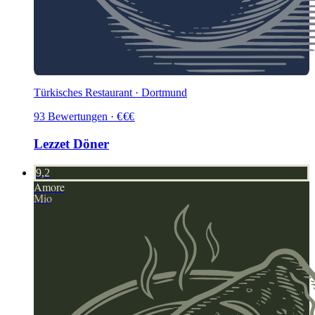
Türkisches Restaurant · Dortmund
93
Bewertungen
·
€
€
€
Lezzet Döner
9,2
Amore
Mio