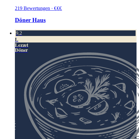
219
Bewertungen
·
€
€
€
Döner Haus
9,2
L
Lezzet
Döner