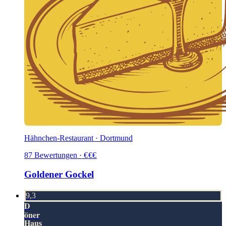
Hähnchen-Restaurant · Dortmund
87
Bewertungen
·
€
€
€
Goldener Gockel
9,3
D
öner
Haus