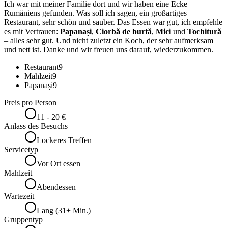
Ich war mit meiner Familie dort und wir haben eine Ecke
Rumäniens gefunden. Was soll ich sagen, ein großartiges
Restaurant, sehr schön und sauber. Das Essen war gut, ich empfehle
es mit Vertrauen:
Papanași
,
Ciorbă de burtă
,
Mici
und
Tochitură
– alles sehr gut. Und nicht zuletzt ein Koch, der sehr aufmerksam
und nett ist. Danke und wir freuen uns darauf, wiederzukommen.
Restaurant
9
Mahlzeit
9
Papanași
9
Preis pro Person
11 - 20 €
Anlass des Besuchs
Lockeres Treffen
Servicetyp
Vor Ort essen
Mahlzeit
Abendessen
Wartezeit
Lang (31+ Min.)
Gruppentyp