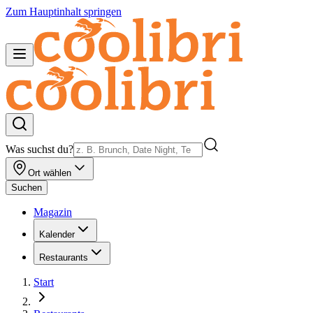
Zum Hauptinhalt springen
Was suchst du?
Ort wählen
Suchen
Magazin
Kalender
Restaurants
Start