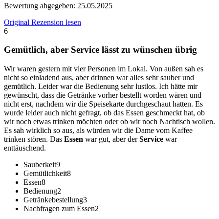
Bewertung abgegeben:
25.05.2025
Original Rezension lesen
6
Gemütlich, aber Service lässt zu wünschen übrig
Wir waren gestern mit vier Personen im Lokal. Von außen sah es
nicht so einladend aus, aber drinnen war alles sehr sauber und
gemütlich. Leider war die Bedienung sehr lustlos. Ich hätte mir
gewünscht, dass die Getränke vorher bestellt worden wären und
nicht erst, nachdem wir die Speisekarte durchgeschaut hatten. Es
wurde leider auch nicht gefragt, ob das Essen geschmeckt hat, ob
wir noch etwas trinken möchten oder ob wir noch Nachtisch wollen.
Es sah wirklich so aus, als würden wir die Dame vom Kaffee
trinken stören. Das
Essen
war gut, aber der
Service
war
enttäuschend.
Sauberkeit
9
Gemütlichkeit
8
Essen
8
Bedienung
2
Getränkebestellung
3
Nachfragen zum Essen
2