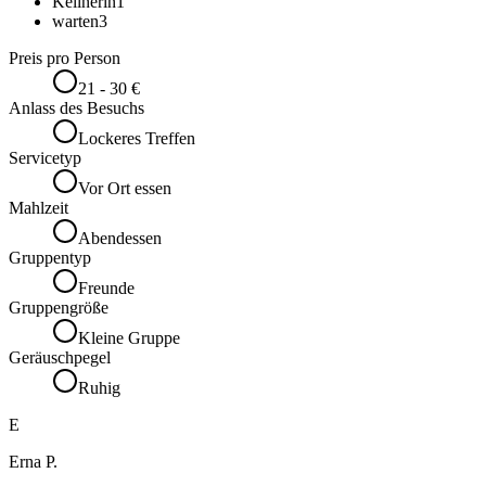
Kellnerin
1
warten
3
Preis pro Person
21 - 30 €
Anlass des Besuchs
Lockeres Treffen
Servicetyp
Vor Ort essen
Mahlzeit
Abendessen
Gruppentyp
Freunde
Gruppengröße
Kleine Gruppe
Geräuschpegel
Ruhig
E
Erna P.