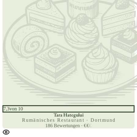
7,3
von 10
Tara Hategului
Rumänisches Restaurant · Dortmund
186
Bewertungen
·
€
€
€