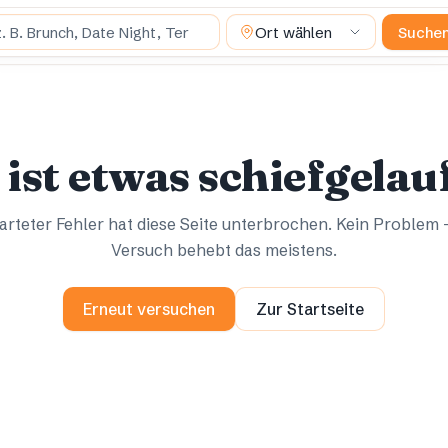
uchst du?
Ort wählen
Suche
Ups.
Ups.
 ist etwas schiefgelau
rteter Fehler hat diese Seite unterbrochen. Kein Problem 
Versuch behebt das meistens.
Erneut versuchen
Zur Startseite