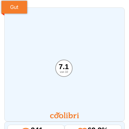
Gut
7.1
von 10