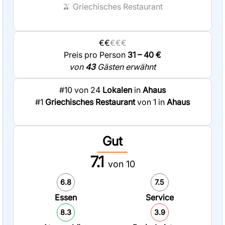
🫒
Griechisches Restaurant
€€
€€€
Preis pro Person
31 – 40 €
von
43
Gästen erwähnt
#10 von 24
Lokalen
in
Ahaus
#1
Griechisches Restaurant
von 1 in
Ahaus
Gut
7.1
von 10
6.8
7.5
Essen
Service
8.3
3.9