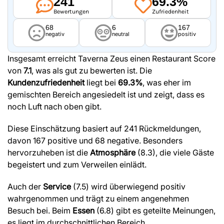
241
69.3%
Bewertungen
Zufriedenheit
68
6
167
negativ
neutral
positiv
Insgesamt erreicht Taverna Zeus einen Restaurant Score
von
7.1
, was als gut zu bewerten ist. Die
Kundenzufriedenheit
liegt bei
69.3%
, was eher im
gemischten Bereich angesiedelt ist und zeigt, dass es
noch Luft nach oben gibt.
Diese Einschätzung basiert auf 241 Rückmeldungen,
davon 167 positive und 68 negative. Besonders
hervorzuheben ist die
Atmosphäre
(8.3), die viele Gäste
begeistert und zum Verweilen einlädt.
Auch der
Service
(7.5) wird überwiegend positiv
wahrgenommen und trägt zu einem angenehmen
Besuch bei. Beim
Essen
(6.8) gibt es geteilte Meinungen,
es liegt im durchschnittlichen Bereich.