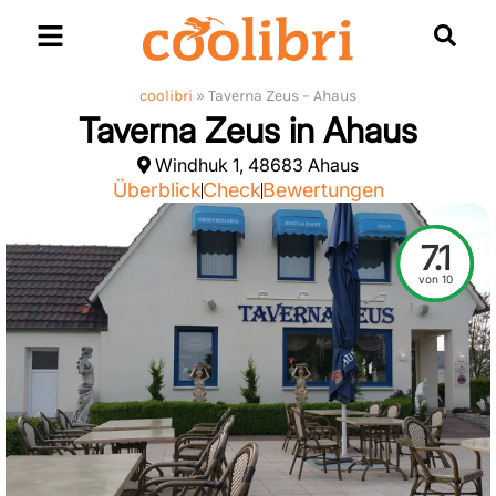
Skip
to
content
coolibri
»
Taverna Zeus – Ahaus
Taverna Zeus in Ahaus
Windhuk 1, 48683 Ahaus
Überblick
Check
Bewertungen
7.1
von 10