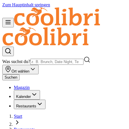
Zum Hauptinhalt springen
Was suchst du?
Ort wählen
Suchen
Magazin
Kalender
Restaurants
Start