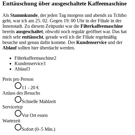
Enttäuschung über ausgeschaltete Kaffeemaschine
Als
Stammkunde
, der jeden Tag morgens und abends zu Tchibo
geht, war ich am 25. 02. Gegen 19: 00 Uhr in der Filiale in der
Innenstadt. Zu diesem Zeitpunkt war die
Filterkaffeemaschine
bereits
ausgeschaltet
, obwohl noch regulär geöffnet war. Das hat
mich sehr
enttäuscht
, gerade weil ich die Filiale regelmäßig
besuche und genau dafür komme. Der
Kundenservice
und der
Ablauf
sollten hier überdacht werden.
Filterkaffeemaschine
2
Kundenservice
3
Ablauf
3
Preis pro Person
11 - 20 €
Anlass des Besuchs
Schnelle Mahlzeit
Servicetyp
Vor Ort essen
Wartezeit
Sofort (0–5 Min.)