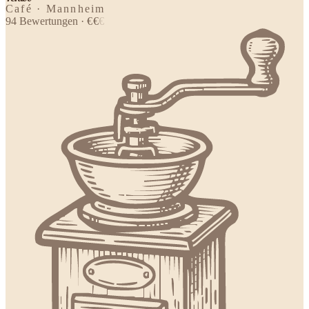
Café · Mannheim
94
Bewertungen
·
€
€
€