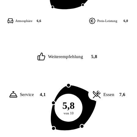
Atmosphäre
6,6
Preis-Leistung
6,0
Weiterempfehlung
5,8
Service
4,1
Essen
7,6
5,8
von 10