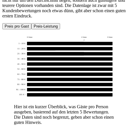
nicht nur um den Durchschnitt liegen, sondern auch günstigere und
teurere Optionen vorhanden sind. Die Datenlage ist zwar mit 5
Kundenbewertungen noch etwas dünn, gibt aber schon einen guten
ersten Eindruck.
Preis pro Gast
Preis-Leistung
0 Gäste
2 Gäste
3 Gäste
2
1 - 10 €
2
11 - 20 €
1
21 - 30 €
2
31 - 40 €
0
41 - 50 €
0
51 - 60 €
0
61 - 70 €
0
71 - 80 €
0
81 - 90 €
0
91 - 100 €
0
101 € -
0
Hier ist ein kurzer Überblick, was Gäste pro Person
ausgeben, basierend auf den letzten 5 Bewertungen.
Die Daten sind noch begrenzt, geben aber schon einen
guten Hinweis.