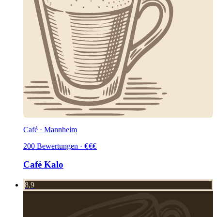
Café · Mannheim
200
Bewertungen
·
€
€
€
Café Kalo
8,9