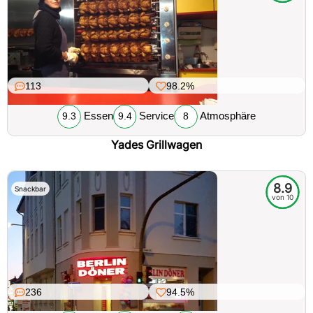
113
98.2%
Essen
Service
Atmosphäre
9.3
9.4
8
Yades Grillwagen
8.9
Snackbar
von 10
236
94.5%