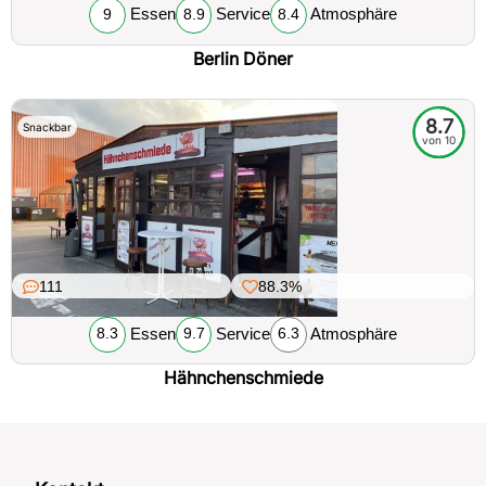
Essen
Service
Atmosphäre
9
8.9
8.4
Berlin Döner
8.7
Snackbar
von 10
111
88.3%
Essen
Service
Atmosphäre
8.3
9.7
6.3
Hähnchenschmiede