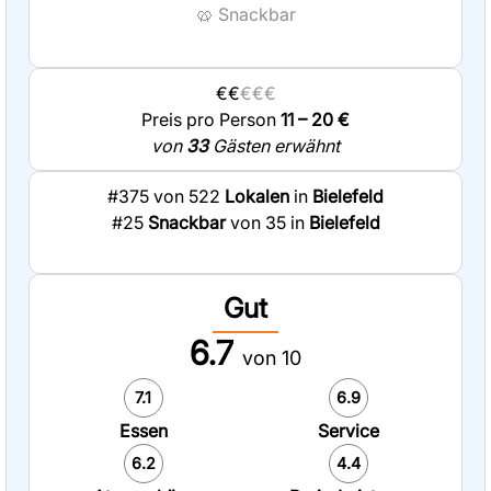
🥨
Snackbar
€€
€€€
Preis pro Person
11 – 20 €
von
33
Gästen erwähnt
#375 von 522
Lokalen
in
Bielefeld
#25
Snackbar
von 35 in
Bielefeld
Gut
6.7
von 10
7.1
6.9
Essen
Service
6.2
4.4