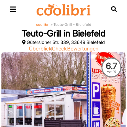
Skip
to
content
coolibri
»
Teuto-Grill – Bielefeld
Teuto-Grill in Bielefeld
Gütersloher Str. 339, 33649 Bielefeld
Überblick
Check
Bewertungen
6.7
von 10