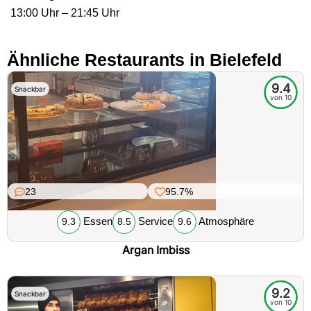
13:00 Uhr – 21:45 Uhr
Ähnliche Restaurants in Bielefeld
9.4
Snackbar
von 10
23
95.7%
Essen
Service
Atmosphäre
9.3
8.5
9.6
Argan Imbiss
9.2
Snackbar
von 10