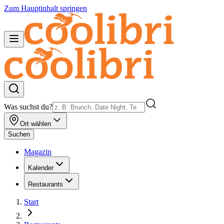
Zum Hauptinhalt springen
Was suchst du?
Ort wählen
Suchen
Magazin
Kalender
Restaurants
Start