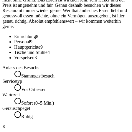
Preis ist angenehm und fair. Genau deshalb besuchen wir dieses
Restaurant immer wieder gerne. Wer thailändisches Essen liebt und
genussvoll essen möchte, ohne ein Vermögen auszugeben, ist hier
genau richtig. Absolut empfehlenswert – wir kommen weiterhin
gerne.
Einrichtung
8
Personal
9
Hauptgerichte
9
Tische und Stühle
4
Vorspeisen
3
Anlass des Besuchs
Stammgastbesuch
Servicetyp
Vor Ort essen
Wartezeit
Sofort (0–5 Min.)
Geräuschpegel
Ruhig
K