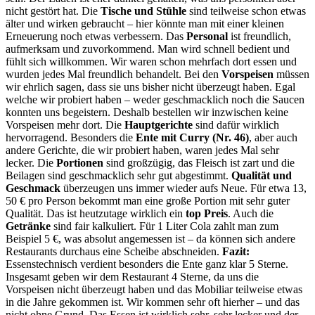
nicht gestört hat. Die
Tische und Stühle
sind teilweise schon etwas
älter und wirken gebraucht – hier könnte man mit einer kleinen
Erneuerung noch etwas verbessern. Das
Personal
ist freundlich,
aufmerksam und zuvorkommend. Man wird schnell bedient und
fühlt sich willkommen. Wir waren schon mehrfach dort essen und
wurden jedes Mal freundlich behandelt. Bei den
Vorspeisen
müssen
wir ehrlich sagen, dass sie uns bisher nicht überzeugt haben. Egal
welche wir probiert haben – weder geschmacklich noch die Saucen
konnten uns begeistern. Deshalb bestellen wir inzwischen keine
Vorspeisen mehr dort. Die
Hauptgerichte
sind dafür wirklich
hervorragend. Besonders die
Ente mit Curry (Nr. 46)
, aber auch
andere Gerichte, die wir probiert haben, waren jedes Mal sehr
lecker. Die
Portionen
sind großzügig, das Fleisch ist zart und die
Beilagen sind geschmacklich sehr gut abgestimmt.
Qualität und
Geschmack
überzeugen uns immer wieder aufs Neue. Für etwa 13,
50 € pro Person bekommt man eine große Portion mit sehr guter
Qualität. Das ist heutzutage wirklich ein
top Preis
. Auch die
Getränke
sind fair kalkuliert. Für 1 Liter Cola zahlt man zum
Beispiel 5 €, was absolut angemessen ist – da können sich andere
Restaurants durchaus eine Scheibe abschneiden.
Fazit:
Essenstechnisch verdient besonders die Ente ganz klar 5 Sterne.
Insgesamt geben wir dem Restaurant 4 Sterne, da uns die
Vorspeisen nicht überzeugt haben und das Mobiliar teilweise etwas
in die Jahre gekommen ist. Wir kommen sehr oft hierher – und das
nicht ohne Grund. Das Essen ist wirklich sehr, sehr lecker und der