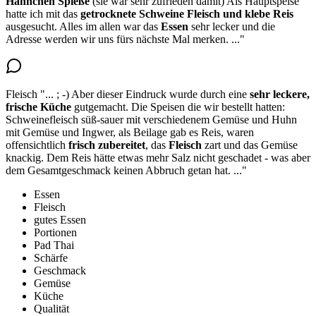
Hähnchen Spieße
(sie war sehr zufrieden damit) Als Hauptspeise
hatte ich mit das
getrocknete Schweine Fleisch und klebe Reis
ausgesucht.
Alles im allen war das
Essen
sehr lecker
und die
Adresse werden wir uns fürs nächste Mal merken.
..."
Fleisch
"...
; -) Aber dieser Eindruck wurde durch eine
sehr leckere,
frische Küche
gutgemacht. Die Speisen die wir bestellt hatten:
Schweinefleisch süß-sauer mit verschiedenem Gemüse und Huhn
mit Gemüse und Ingwer, als Beilage gab es Reis, waren
offensichtlich
frisch zubereitet
,
das
Fleisch
zart
und das Gemüse
knackig. Dem Reis hätte etwas mehr Salz nicht geschadet - was aber
dem Gesamtgeschmack keinen Abbruch getan hat.
..."
Essen
Fleisch
gutes Essen
Portionen
Pad Thai
Schärfe
Geschmack
Gemüse
Küche
Qualität