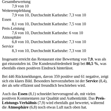
Gesamtbewertung
7,9
von 10
Weiterempfehlung
7,9
von 10
, Durchschnitt Karlsruhe: 7,3 von 10
Essen
8,1
von 10
, Durchschnitt Karlsruhe: 7,5 von 10
Preis-Leistung
7,6
von 10
, Durchschnitt Karlsruhe: 6 von 10
Atmosphäre
6,8
von 10
, Durchschnitt Karlsruhe: 7,3 von 10
Service
8,3
von 10
, Durchschnitt Karlsruhe: 7,3 von 10
Insgesamt erreicht das Restaurant eine Bewertung von
7,9
, was als
gut einzustufen ist. Die Kundenzufriedenheit liegt bei
80,5 %
, was
ebenfalls einen positiven Eindruck hinterlässt.
Bei 446 Rückmeldungen, davon 359 positive und 61 negative, zeigt
sich ein klares Bild. Besonders hervorzuheben ist der
Service
(8,4),
der als sehr effizient und freundlich beschrieben wird.
Auch das
Essen
(8,1) schneidet hervorragend ab, mit vielen
positiven Kommentaren zur Qualität und Authentizität. Das
Preis-
Leistungs-Verhältnis
(7,9) wird ebenfalls gut bewertet, während
die
Atmosphäre
(6,8) noch etwas Luft nach oben hat.