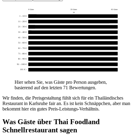
0 Gäste
33 Gäste
65 Gäste
33
1 - 10 €
6
11 - 20 €
59
21 - 30 €
5
31 - 40 €
1
41 - 50 €
0
51 - 60 €
0
61 - 70 €
0
71 - 80 €
0
81 - 90 €
0
91 - 100 €
0
101 € -
0
Hier sehen Sie, was Gäste pro Person ausgeben,
basierend auf den letzten 71 Bewertungen.
Wir finden, die Preisgestaltung fühlt sich für ein Thailändisches
Restaurant in Karlsruhe fair an. Es ist kein Schnäppchen, aber man
bekommt hier ein gutes Preis-Leistungs-Verhältnis.
Was Gäste über
Thai Foodland
Schnellrestaurant
sagen