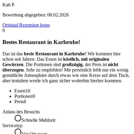
Kati P.
Bewertung abgegeben:
08.02.2026
Original Rezension lesen
9
Bestes Restaurant in Karlsruhe!
Das ist das
beste Restaurant in Karlsruhe
! Wir kommen hier
schon seit Jahren. Das Essen ist
köstlich, mit originalen
Gewürzen
. Die Portionen sind
großzügig
, der Preis ist
nicht
überzogen
. Sehr zu empfehlen! Mir persönlich fehlt nur ein wenig
gemütliche Atmosphäre durch etwas wie eine Kerze auf dem Tisch,
aber trotzdem werde ich ganz sicher weiterhin hierher kommen.
Essen
10
Portionen
9
Preis
8
Anlass des Besuchs
Schnelle Mahlzeit
Servicetyp
Vor Ort essen