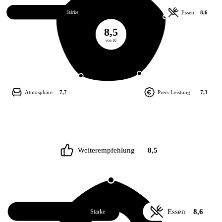
Service
8,6
Essen
8,6
Stärke
8,5
von 10
Atmosphäre
7,7
Preis-Leistung
7,3
Weiterempfehlung
8,5
Service
8,6
Essen
8,6
Stärke