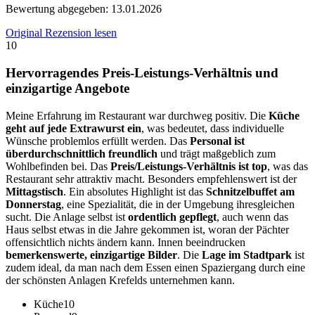
Bewertung abgegeben:
13.01.2026
Original Rezension lesen
10
Hervorragendes Preis-Leistungs-Verhältnis und
einzigartige Angebote
Meine Erfahrung im Restaurant war durchweg positiv. Die
Küche
geht auf jede Extrawurst ein
, was bedeutet, dass individuelle
Wünsche problemlos erfüllt werden. Das
Personal ist
überdurchschnittlich freundlich
und trägt maßgeblich zum
Wohlbefinden bei. Das
Preis/Leistungs-Verhältnis ist top
, was das
Restaurant sehr attraktiv macht. Besonders empfehlenswert ist der
Mittagstisch
. Ein absolutes Highlight ist das
Schnitzelbuffet am
Donnerstag
, eine Spezialität, die in der Umgebung ihresgleichen
sucht. Die Anlage selbst ist
ordentlich gepflegt
, auch wenn das
Haus selbst etwas in die Jahre gekommen ist, woran der Pächter
offensichtlich nichts ändern kann. Innen beeindrucken
bemerkenswerte, einzigartige Bilder
. Die
Lage im Stadtpark
ist
zudem ideal, da man nach dem Essen einen Spaziergang durch eine
der schönsten Anlagen Krefelds unternehmen kann.
Küche
10