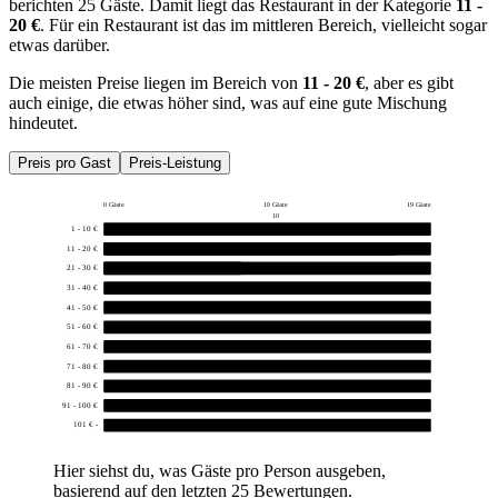
berichten 25 Gäste. Damit liegt das Restaurant in der Kategorie
11 -
20 €
. Für ein Restaurant ist das im mittleren Bereich, vielleicht sogar
etwas darüber.
Die meisten Preise liegen im Bereich von
11 - 20 €
, aber es gibt
auch einige, die etwas höher sind, was auf eine gute Mischung
hindeutet.
Preis pro Gast
Preis-Leistung
0 Gäste
10 Gäste
19 Gäste
10
1 - 10 €
0
11 - 20 €
17
21 - 30 €
8
31 - 40 €
0
41 - 50 €
0
51 - 60 €
0
61 - 70 €
0
71 - 80 €
0
81 - 90 €
0
91 - 100 €
0
101 € -
0
Hier siehst du, was Gäste pro Person ausgeben,
basierend auf den letzten 25 Bewertungen.