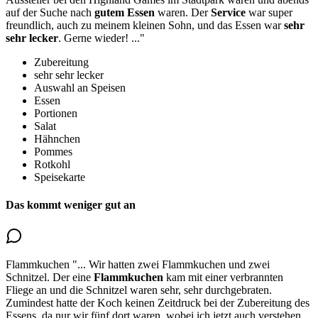
auf der Suche nach
gutem Essen
waren. Der
Service
war super
freundlich, auch zu meinem kleinen Sohn, und das Essen war
sehr
sehr lecker
. Gerne wieder!
..."
Zubereitung
sehr sehr lecker
Auswahl an Speisen
Essen
Portionen
Salat
Hähnchen
Pommes
Rotkohl
Speisekarte
Das kommt weniger gut an
Flammkuchen
"...
Wir hatten zwei Flammkuchen und zwei
Schnitzel.
Der eine
Flammkuchen
kam mit einer verbrannten
Fliege an
und die Schnitzel waren sehr, sehr durchgebraten.
Zumindest hatte der Koch keinen Zeitdruck bei der Zubereitung des
Essens, da nur wir fünf dort waren, wobei ich jetzt auch verstehen