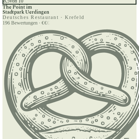
8,5
von 10
The Point im
Stadtpark Uerdingen
Deutsches Restaurant · Krefeld
196
Bewertungen
·
€
€
€