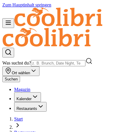
Zum Hauptinhalt springen
Was suchst du?
Ort wählen
Suchen
Magazin
Kalender
Restaurants
Start