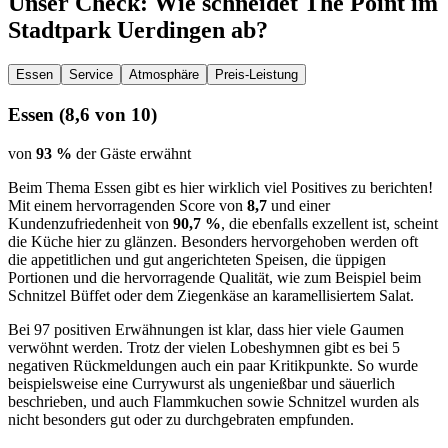
Unser Check
: Wie schneidet
The Point im
Stadtpark Uerdingen
ab?
Essen
Service
Atmosphäre
Preis-Leistung
Essen
(
8,6
von 10)
von
93 %
der Gäste erwähnt
Beim Thema Essen gibt es hier wirklich viel Positives zu berichten!
Mit einem hervorragenden Score von
8,7
und einer
Kundenzufriedenheit von
90,7 %
, die ebenfalls exzellent ist, scheint
die Küche hier zu glänzen. Besonders hervorgehoben werden oft
die appetitlichen und gut angerichteten Speisen, die üppigen
Portionen und die hervorragende Qualität, wie zum Beispiel beim
Schnitzel Büffet oder dem Ziegenkäse an karamellisiertem Salat.
Bei 97 positiven Erwähnungen ist klar, dass hier viele Gaumen
verwöhnt werden. Trotz der vielen Lobeshymnen gibt es bei 5
negativen Rückmeldungen auch ein paar Kritikpunkte. So wurde
beispielsweise eine Currywurst als ungenießbar und säuerlich
beschrieben, und auch Flammkuchen sowie Schnitzel wurden als
nicht besonders gut oder zu durchgebraten empfunden.