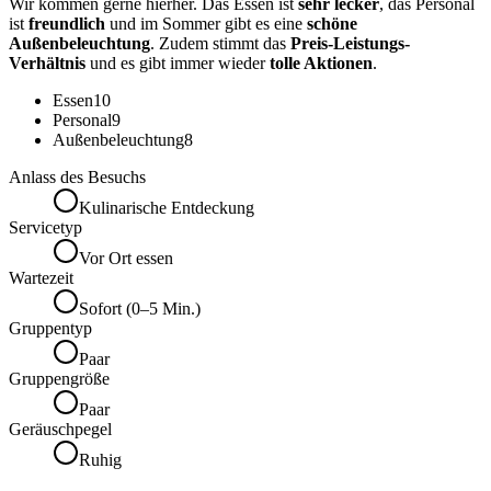
Wir kommen gerne hierher. Das Essen ist
sehr lecker
, das Personal
ist
freundlich
und im Sommer gibt es eine
schöne
Außenbeleuchtung
. Zudem stimmt das
Preis-Leistungs-
Verhältnis
und es gibt immer wieder
tolle Aktionen
.
Essen
10
Personal
9
Außenbeleuchtung
8
Anlass des Besuchs
Kulinarische Entdeckung
Servicetyp
Vor Ort essen
Wartezeit
Sofort (0–5 Min.)
Gruppentyp
Paar
Gruppengröße
Paar
Geräuschpegel
Ruhig