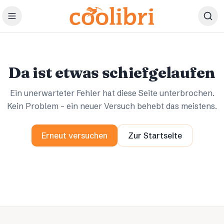
Zum Hauptinhalt springen
Ups.
Ups.
Da ist etwas schiefgelaufen
Ein unerwarteter Fehler hat diese Seite unterbrochen.
Kein Problem – ein neuer Versuch behebt das meistens.
Erneut versuchen
Zur Startseite