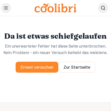
Zum Hauptinhalt springen
Ups.
Ups.
Da ist etwas schiefgelaufen
Ein unerwarteter Fehler hat diese Seite unterbrochen.
Kein Problem – ein neuer Versuch behebt das meistens.
Erneut versuchen
Zur Startseite