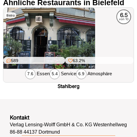
Ähnliche Restaurants in Bielefeld
6.5
Bistro
von 10
589
63.2%
Essen
Service
Atmosphäre
7.6
5.4
6.9
Stahlberg
Kontakt
Verlag Lensing-Wolff GmbH & Co. KG Westenhellweg
86-88 44137 Dortmund