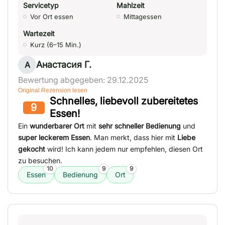
Servicetyp
Mahlzeit
Vor Ort essen
Mittagessen
Wartezeit
Kurz (6–15 Min.)
Анастасия Г.
А
Bewertung abgegeben: 29.12.2025
Original Rezension lesen
Schnelles, liebevoll zubereitetes
9
Essen!
Ein
wunderbarer Ort
mit
sehr schneller Bedienung
und
super leckerem Essen
. Man merkt, dass hier mit
Liebe
gekocht
wird! Ich kann jedem nur empfehlen, diesen Ort
zu besuchen.
10
9
9
Essen
Bedienung
Ort