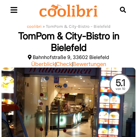
Skip
to
content
coolibri
»
TomPom & City-Bistro – Bielefeld
TomPom & City-Bistro in
Bielefeld
Bahnhofstraße 9, 33602 Bielefeld
Überblick
Check
Bewertungen
5.1
von 10