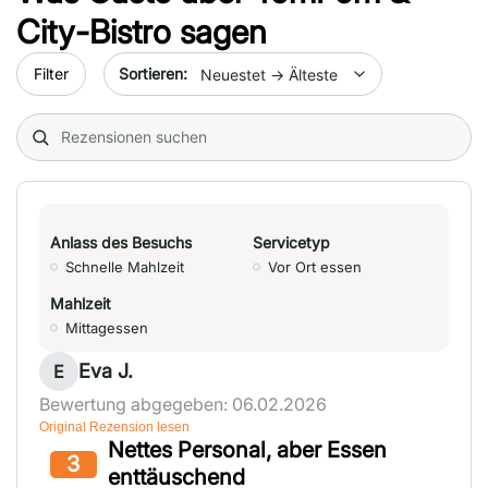
City-Bistro
sagen
Sort by date
Filter
Search (title/text)
Anlass des Besuchs
Servicetyp
Schnelle Mahlzeit
Vor Ort essen
Mahlzeit
Mittagessen
Eva J.
E
Bewertung abgegeben: 06.02.2026
Original Rezension lesen
Nettes Personal, aber Essen
3
enttäuschend