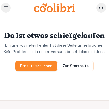
Zum Hauptinhalt springen
Ups.
Ups.
Da ist etwas schiefgelaufen
Ein unerwarteter Fehler hat diese Seite unterbrochen.
Kein Problem – ein neuer Versuch behebt das meistens.
Erneut versuchen
Zur Startseite