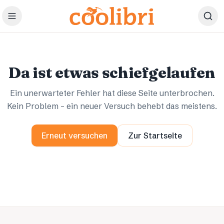
Zum Hauptinhalt springen
Ups.
Ups.
Da ist etwas schiefgelaufen
Ein unerwarteter Fehler hat diese Seite unterbrochen.
Kein Problem – ein neuer Versuch behebt das meistens.
Erneut versuchen
Zur Startseite