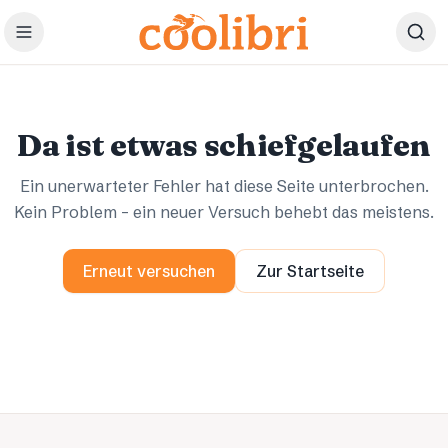
Zum Hauptinhalt springen
Ups.
Ups.
Da ist etwas schiefgelaufen
Ein unerwarteter Fehler hat diese Seite unterbrochen.
Kein Problem – ein neuer Versuch behebt das meistens.
Erneut versuchen
Zur Startseite