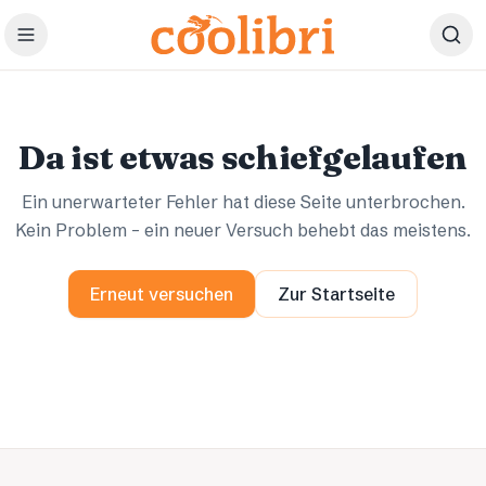
Zum Hauptinhalt springen
Ups.
Ups.
Da ist etwas schiefgelaufen
Ein unerwarteter Fehler hat diese Seite unterbrochen.
Kein Problem – ein neuer Versuch behebt das meistens.
Erneut versuchen
Zur Startseite