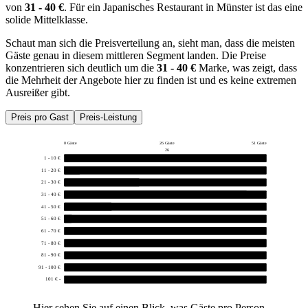
von
31 - 40 €
. Für ein Japanisches Restaurant in Münster ist das eine
solide Mittelklasse.
Schaut man sich die Preisverteilung an, sieht man, dass die meisten
Gäste genau in diesem mittleren Segment landen. Die Preise
konzentrieren sich deutlich um die
31 - 40 €
Marke, was zeigt, dass
die Mehrheit der Angebote hier zu finden ist und es keine extremen
Ausreißer gibt.
Preis pro Gast
Preis-Leistung
0 Gäste
26 Gäste
51 Gäste
26
1 - 10 €
0
11 - 20 €
4
21 - 30 €
19
31 - 40 €
46
41 - 50 €
12
51 - 60 €
2
61 - 70 €
0
71 - 80 €
0
81 - 90 €
0
91 - 100 €
0
101 € -
0
Hier sehen Sie auf einen Blick, was Gäste pro Person