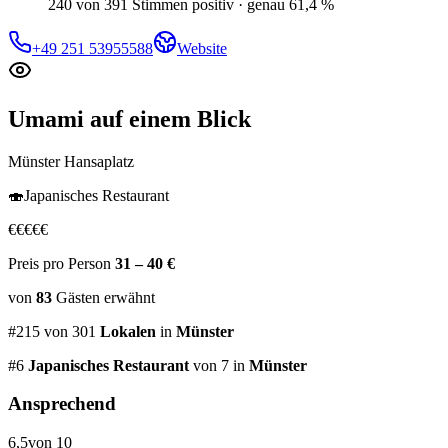
240 von 391 Stimmen positiv · genau 61,4 %
+49 251 53955588
Website
Umami
auf einem Blick
Münster Hansaplatz
🍣
Japanisches Restaurant
€
€
€
€
€
Preis pro Person
31 – 40 €
von
83
Gästen
erwähnt
#
215
von
301
Lokalen
in
Münster
#
6
Japanisches Restaurant
von 7
in
Münster
Ansprechend
6,5
von 10