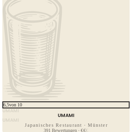
6,5
von 10
UMAMI
UMAMI
UMAMI
Japanisches Restaurant · Münster
391
Bewertungen
·
€
€
€