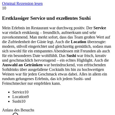
Original Rezension lesen
10
Erstklassiger Service und exzellentes Sushi
Mein Erlebnis im Restaurant war durchweg positiv. Der
Service
war einfach erstklassig – freundlich, aufmerksam und sehr
zuvorkommend. Man merkt sofort, dass das Team großen Wert auf
die Zufriedenheit der Gäste legt. Auch die
Location
überzeugte:
modern, stilvoll eingerichtet und gleichzeitig gemütlich, sodass man
sich sowohl für ein entspanntes Abendessen mit Freunden als auch
für ein besonderes Date wohlfühlt. Das
Sushi
war frisch, kreativ
und geschmacklich hervorragend – ein echtes Highlight. Auch die
Auswahl an Getränken
war beeindruckend, von erfrischenden
Softdrinks über ausgefallene Cocktails bis hin zu hochwertigen
Weinen war für jeden Geschmack etwas dabei. Alles in allem ein
rundum gelungenes Erlebnis, das ich jedem Sushi- und
Feinschmecker nur empfehlen kann.
Service
10
Location
9
Sushi
10
Anlass des Besuchs