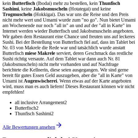
kein
Butterfisch
(Ibodai) mehr zu bestellen, kein
Thunfisch
Sashimi
, keine
Jakobsmuscheln
(Hotategai) und keine
Trogmuscheln
(Hokkigai). Das war uns die Reise und den Preis
nicht mehr wert und Umami wurde zum "no go". Nun bietet Umami
am Wochenende nur noch "all in" an und auf der "all in Karte" im
Internet werden wieder Butterfisch und Jakobsmuscheln angeboten.
Wir gaben dem Restaurant eine Chance und freuten uns auf leckeres
Sushi. Bei der Bestellung von Butterfisch fiel auf, dass im Tablet bei
Nr. 03 von Makrele die Rede war und tatsächlich wurde anstatt
Butterfisch
miese Makrele
serviert, deren Geschmack das restliche
Sushi richtig versaute. Auf dem Tablet war dann auch Nr. 81
(Jakobsmuscheln) nicht mehr vorhanden und auf Nachfrage
berichtete die Kellnerin, diese seien ausgegangen. Wir sind gerne
bereit für gutes Essen Geld auszugeben, aber die "all in Karte" von
Umami ist
Augenwischerei
. Wenn etwas auf der Karte angeboten
wird, muss man es auch liefern! Dieses Restaurant können wir nicht
empfehlen!
all inclusive Arrangement
2
Butterfisch
2
Thunfisch Sashimi
2
Alle Bewertungen ansehen