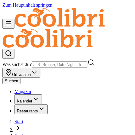
Zum Hauptinhalt springen
Was suchst du?
Ort wählen
Suchen
Magazin
Kalender
Restaurants
Start