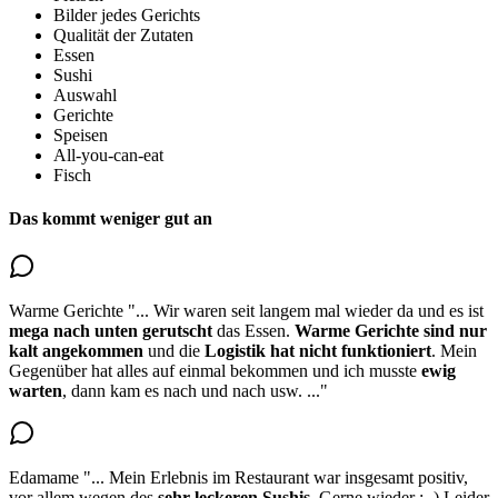
Bilder jedes Gerichts
Qualität der Zutaten
Essen
Sushi
Auswahl
Gerichte
Speisen
All-you-can-eat
Fisch
Das kommt weniger gut an
Warme Gerichte
"...
Wir waren seit langem mal wieder da und es ist
mega nach unten gerutscht
das Essen.
Warme Gerichte
sind nur
kalt angekommen
und die
Logistik hat nicht funktioniert
. Mein
Gegenüber hat alles auf einmal bekommen und ich musste
ewig
warten
, dann kam es nach und nach usw.
..."
Edamame
"...
Mein Erlebnis im Restaurant war insgesamt positiv,
vor allem wegen des
sehr leckeren Sushis
. Gerne wieder : -) Leider