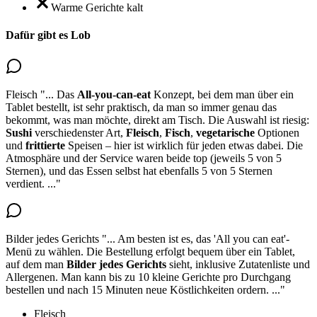
Warme Gerichte kalt
Dafür gibt es Lob
Fleisch
"...
Das
All-you-can-eat
Konzept, bei dem man über ein
Tablet bestellt, ist sehr praktisch, da man so immer genau das
bekommt, was man möchte, direkt am Tisch. Die Auswahl ist riesig:
Sushi
verschiedenster Art,
Fleisch
,
Fisch
,
vegetarische
Optionen
und
frittierte
Speisen – hier ist wirklich für jeden etwas dabei. Die
Atmosphäre und der Service waren beide top (jeweils 5 von 5
Sternen), und das Essen selbst hat ebenfalls 5 von 5 Sternen
verdient.
..."
Bilder jedes Gerichts
"...
Am besten ist es, das 'All you can eat'-
Menü zu wählen. Die Bestellung erfolgt bequem über ein Tablet,
auf dem man
Bilder jedes Gerichts
sieht
, inklusive Zutatenliste und
Allergenen. Man kann bis zu 10 kleine Gerichte pro Durchgang
bestellen und nach 15 Minuten neue Köstlichkeiten ordern.
..."
Fleisch