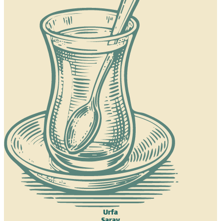
Urfa
Saray