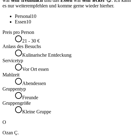
war
sehr freundlich
und das
Essen
war
sehr lecker
😋. Ich kann
es nur weiterempfehlen und komme gerne wieder hierher.
Personal
10
Essen
10
Preis pro Person
21 - 30 €
Anlass des Besuchs
Kulinarische Entdeckung
Servicetyp
Vor Ort essen
Mahlzeit
Abendessen
Gruppentyp
Freunde
Gruppengröße
Kleine Gruppe
O
Ozan Ç.