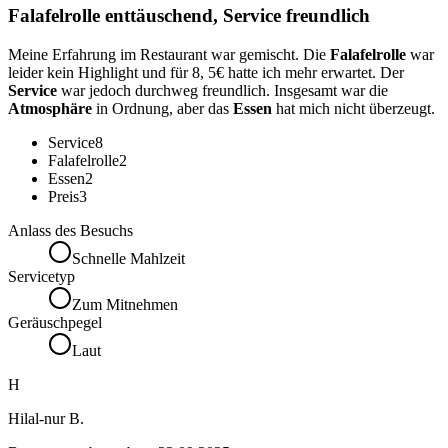
Falafelrolle enttäuschend, Service freundlich
Meine Erfahrung im Restaurant war gemischt. Die
Falafelrolle
war
leider kein Highlight und für 8, 5€ hatte ich mehr erwartet. Der
Service
war jedoch durchweg freundlich. Insgesamt war die
Atmosphäre
in Ordnung, aber das
Essen
hat mich nicht überzeugt.
Service
8
Falafelrolle
2
Essen
2
Preis
3
Anlass des Besuchs
Schnelle Mahlzeit
Servicetyp
Zum Mitnehmen
Geräuschpegel
Laut
H
Hilal-nur B.