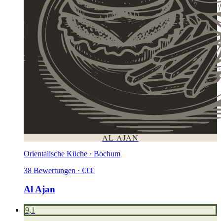
AL AJAN
Orientalische Küche · Bochum
38
Bewertungen
·
€
€
€
Al Ajan
9,1