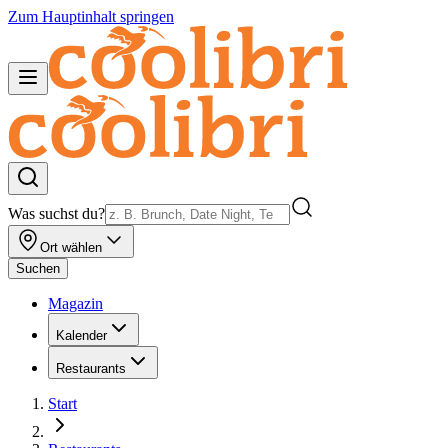
Zum Hauptinhalt springen
Was suchst du?
Ort wählen
Suchen
Magazin
Kalender
Restaurants
Start