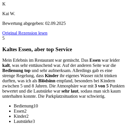
K
Kai W.
Bewertung abgegeben:
02.09.2025
Original Rezension lesen
5
Kaltes Essen, aber top Service
Mein Erlebnis im Restaurant war gemischt. Das
Essen
war leider
kalt
, was sehr enttäuschend war. Auf der anderen Seite war die
Bedienung top
und sehr aufmerksam. Allerdings gab es eine
strenge Regelung, dass
Kinder
ihr eigenes Wasser nicht trinken
durften, was ich als
Blödsinn
empfand, besonders bei Kindern
zwischen 5 und 8 Jahren. Die Atmosphäre war mit
3 von 5
Punkten
bewertet und die Lautstärke war
sehr laut
, sodass man sich kaum
unterhalten konnte. Die Parkplatzsituation war schwierig.
Bedienung
10
Essen
2
Kinder
2
Lautstärke
3