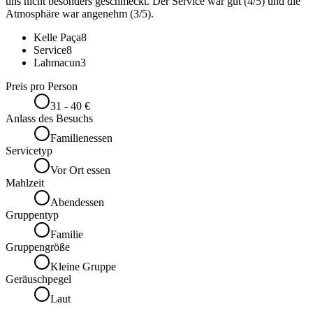
uns nicht besonders geschmeckt. Der Service war gut (4/5) und die
Atmosphäre war angenehm (3/5).
Kelle Paça
8
Service
8
Lahmacun
3
Preis pro Person
31 - 40 €
Anlass des Besuchs
Familienessen
Servicetyp
Vor Ort essen
Mahlzeit
Abendessen
Gruppentyp
Familie
Gruppengröße
Kleine Gruppe
Geräuschpegel
Laut