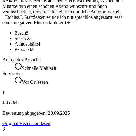
Reaktion des Personals auf meine Verabschiedung. Als ich den
Mitarbeitern einen schönen Abend wünschte und mich
verabschiedete, erwartete ich eine freundliche Antwort wie ein
"Tschüss". Stattdessen wurde ich nur sprachlos angestarrt, was
einen negativen Eindruck hinterließ.
Essen
8
Service
7
Atmosphäre
4
Personal
2
Anlass des Besuchs
Schnelle Mahlzeit
Servicetyp
Vor Ort essen
J
Joko M.
Bewertung abgegeben:
28.09.2025
Original Rezension lesen
3