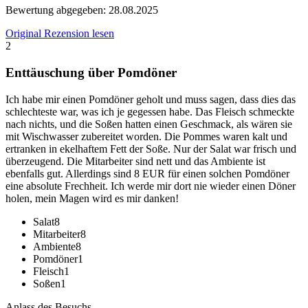
Bewertung abgegeben:
28.08.2025
Original Rezension lesen
2
Enttäuschung über Pomdöner
Ich habe mir einen Pomdöner geholt und muss sagen, dass dies das
schlechteste war, was ich je gegessen habe. Das Fleisch schmeckte
nach nichts, und die Soßen hatten einen Geschmack, als wären sie
mit Wischwasser zubereitet worden. Die Pommes waren kalt und
ertranken in ekelhaftem Fett der Soße. Nur der Salat war frisch und
überzeugend. Die Mitarbeiter sind nett und das Ambiente ist
ebenfalls gut. Allerdings sind 8 EUR für einen solchen Pomdöner
eine absolute Frechheit. Ich werde mir dort nie wieder einen Döner
holen, mein Magen wird es mir danken!
Salat
8
Mitarbeiter
8
Ambiente
8
Pomdöner
1
Fleisch
1
Soßen
1
Anlass des Besuchs