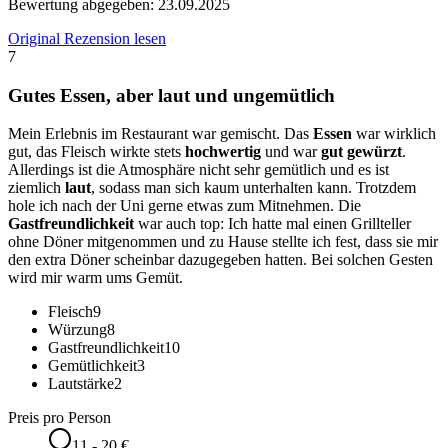
Bewertung abgegeben:
23.09.2025
Original Rezension lesen
7
Gutes Essen, aber laut und ungemütlich
Mein Erlebnis im Restaurant war gemischt. Das
Essen
war wirklich
gut, das Fleisch wirkte stets
hochwertig
und war
gut gewürzt
.
Allerdings ist die Atmosphäre nicht sehr gemütlich und es ist
ziemlich
laut
, sodass man sich kaum unterhalten kann. Trotzdem
hole ich nach der Uni gerne etwas zum Mitnehmen. Die
Gastfreundlichkeit
war auch top: Ich hatte mal einen Grillteller
ohne Döner mitgenommen und zu Hause stellte ich fest, dass sie mir
den extra Döner scheinbar dazugegeben hatten. Bei solchen Gesten
wird mir warm ums Gemüt.
Fleisch
9
Würzung
8
Gastfreundlichkeit
10
Gemütlichkeit
3
Lautstärke
2
Preis pro Person
11 - 20 €