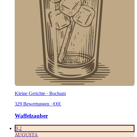
Kleine Gerichte · Bochum
329
Bewertungen
·
€
€
€
Waffelzauber
9,2
AUGUSTA