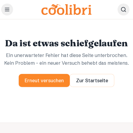
Zum Hauptinhalt springen
Ups.
Ups.
Da ist etwas schiefgelaufen
Ein unerwarteter Fehler hat diese Seite unterbrochen.
Kein Problem – ein neuer Versuch behebt das meistens.
Erneut versuchen
Zur Startseite