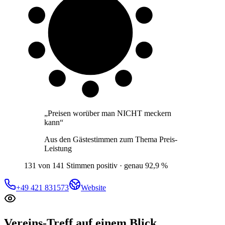
9 von 10
Gäste
„
Preisen worüber man NICHT meckern
kann
“
Aus den Gästestimmen zum Thema
Preis-
Leistung
131 von 141 Stimmen positiv · genau 92,9 %
+49 421 831573
Website
Vereins-Treff
auf einem Blick