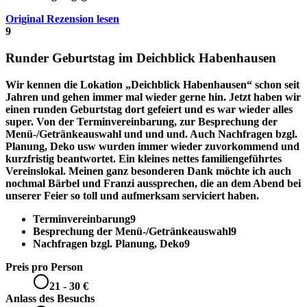
Original Rezension lesen
9
Runder Geburtstag im Deichblick Habenhausen
Wir kennen die Lokation „Deichblick Habenhausen“ schon seit
Jahren und gehen immer mal wieder gerne hin. Jetzt haben wir
einen runden Geburtstag dort gefeiert und es war wieder alles
super. Von der
Terminvereinbarung
, zur
Besprechung der
Menü-/Getränkeauswahl
und und und. Auch
Nachfragen bzgl.
Planung, Deko
usw wurden immer wieder zuvorkommend und
kurzfristig beantwortet. Ein kleines nettes familiengeführtes
Vereinslokal. Meinen ganz besonderen Dank möchte ich auch
nochmal
Bärbel und Franzi
aussprechen, die an dem Abend bei
unserer Feier so toll und aufmerksam serviciert haben.
Terminvereinbarung
9
Besprechung der Menü-/Getränkeauswahl
9
Nachfragen bzgl. Planung, Deko
9
Preis pro Person
21 - 30 €
Anlass des Besuchs