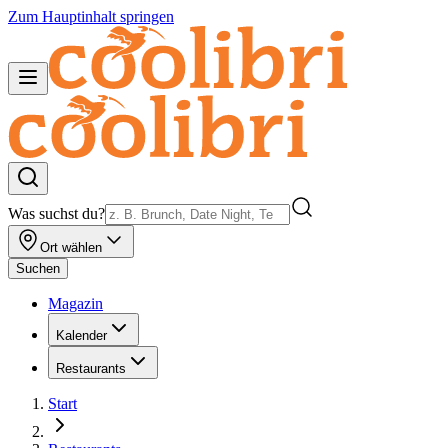
Zum Hauptinhalt springen
Was suchst du?
Ort wählen
Suchen
Magazin
Kalender
Restaurants
Start