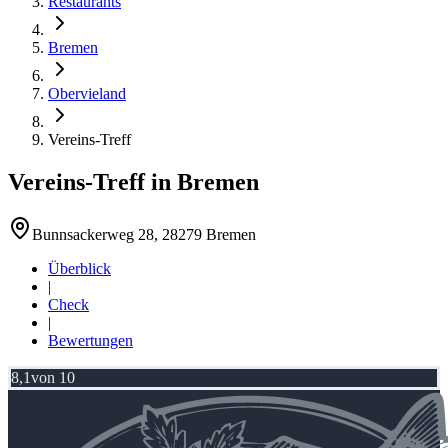
Restaurants
Bremen
Obervieland
Vereins-Treff
Vereins-Treff
in
Bremen
Bunnsackerweg 28, 28279 Bremen
Überblick
|
Check
|
Bewertungen
8,1
von 10