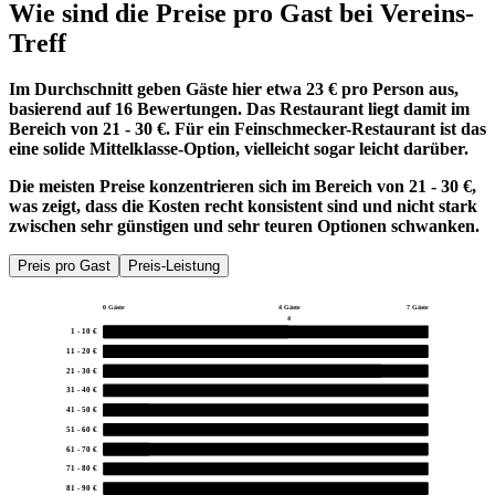
Wie sind die Preise pro Gast bei
Vereins-
Treff
Im Durchschnitt geben Gäste hier etwa 23 € pro Person aus,
basierend auf 16 Bewertungen. Das Restaurant liegt damit im
Bereich von 21 - 30 €. Für ein Feinschmecker-Restaurant ist das
eine solide Mittelklasse-Option, vielleicht sogar leicht darüber.
Die meisten Preise konzentrieren sich im Bereich von 21 - 30 €,
was zeigt, dass die Kosten recht konsistent sind und nicht stark
zwischen sehr günstigen und sehr teuren Optionen schwanken.
Preis pro Gast
Preis-Leistung
0 Gäste
4 Gäste
7 Gäste
4
1 - 10 €
4
11 - 20 €
4
21 - 30 €
6
31 - 40 €
0
41 - 50 €
1
51 - 60 €
0
61 - 70 €
1
71 - 80 €
0
81 - 90 €
0