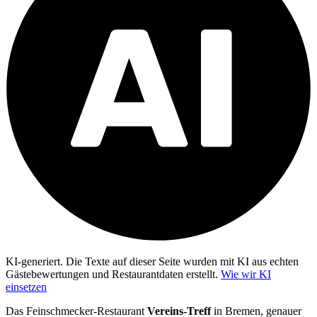
KI-generiert.
Die Texte auf dieser Seite wurden mit KI aus echten
Gästebewertungen und Restaurantdaten erstellt.
Wie wir KI
einsetzen
Das Feinschmecker-Restaurant
Vereins-Treff
in Bremen, genauer