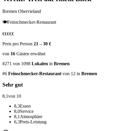
Bremen Obervieland
🍽️
Feinschmecker-Restaurant
€
€
€
€
€
Preis pro Person
21 – 30 €
von
16
Gästen
erwähnt
#
271
von
1098
Lokalen
in
Bremen
#
6
Feinschmecker-Restaurant
von 12
in
Bremen
Sehr gut
8,1
von 10
8,3
Essen
8,0
Service
8,1
Atmosphäre
6,3
Preis-Leistung