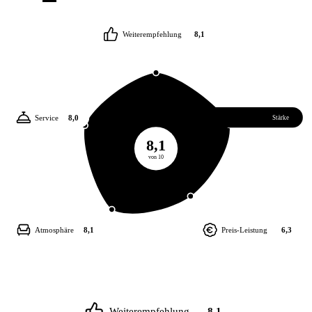
Weiterempfehlung
8,1
Service
8,0
Essen
8,3
Stärke
8,1
von 10
Atmosphäre
8,1
Preis-Leistung
6,3
Weiterempfehlung
8,1