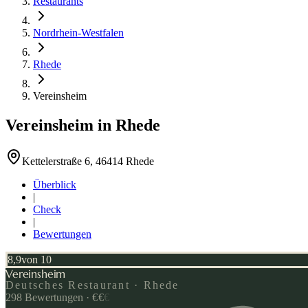
Restaurants
Nordrhein-Westfalen
Rhede
Vereinsheim
Vereinsheim
in
Rhede
Kettelerstraße 6, 46414 Rhede
Überblick
|
Check
|
Bewertungen
8,9
von 10
Vereinsheim
Deutsches Restaurant · Rhede
298
Bewertungen
·
€
€
€