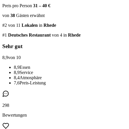
Preis pro Person
31 – 40 €
von
38
Gästen
erwähnt
#
2
von
11
Lokalen
in
Rhede
#
1
Deutsches Restaurant
von 4
in
Rhede
Sehr gut
8,9
von 10
8,9
Essen
8,9
Service
8,4
Atmosphäre
7,6
Preis-Leistung
298
Bewertungen