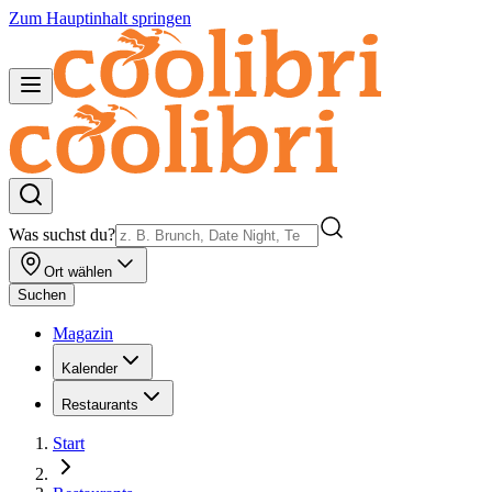
Zum Hauptinhalt springen
Was suchst du?
Ort wählen
Suchen
Magazin
Kalender
Restaurants
Start