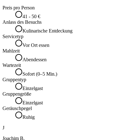
Preis pro Person
41 - 50 €
Anlass des Besuchs
Kulinarische Entdeckung
Servicetyp
Vor Ort essen
Mahlzeit
Abendessen
Wartezeit
Sofort (0–5 Min.)
Gruppentyp
Einzelgast
Gruppengröße
Einzelgast
Geräuschpegel
Ruhig
J
Joachim B.