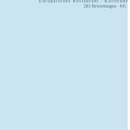
Europäisches Restaurant · Karlsruhe
283
Bewertungen
·
€
€
€