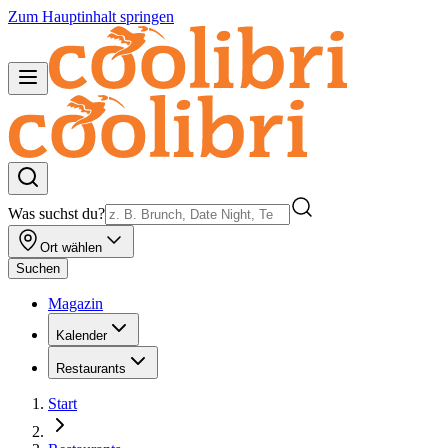
Zum Hauptinhalt springen
Was suchst du?
Ort wählen
Suchen
Magazin
Kalender
Restaurants
Start