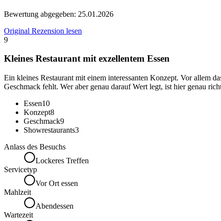
Bewertung abgegeben:
25.01.2026
Original Rezension lesen
9
Kleines Restaurant mit exzellentem Essen
Ein kleines Restaurant mit einem interessanten Konzept. Vor allem das
Geschmack fehlt. Wer aber genau darauf Wert legt, ist hier genau rich
Essen
10
Konzept
8
Geschmack
9
Showrestaurants
3
Anlass des Besuchs
Lockeres Treffen
Servicetyp
Vor Ort essen
Mahlzeit
Abendessen
Wartezeit