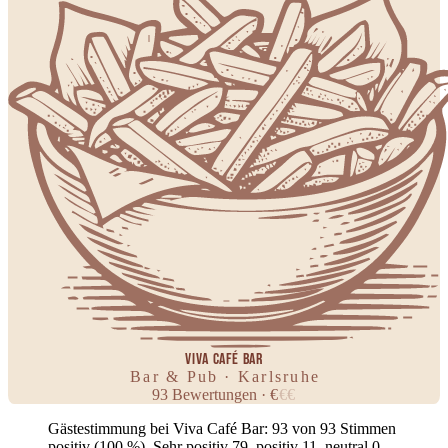
VIVA CAFÉ BAR
Bar & Pub · Karlsruhe
93
Bewertungen
·
€
€
€
Gästestimmung bei Viva Café Bar: 93 von 93 Stimmen
positiv (100 %). Sehr positiv 79, positiv 11, neutral 0,