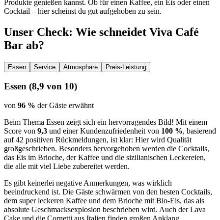
Produkte genießen kannst. Ob für einen Kaffee, ein Eis oder einen
Cocktail – hier scheinst du gut aufgehoben zu sein.
Unser Check
: Wie schneidet
Viva Café
Bar
ab?
Essen
Service
Atmosphäre
Preis-Leistung
Essen
(
8,9
von 10)
von
96 %
der Gäste erwähnt
Beim Thema Essen zeigt sich ein hervorragendes Bild! Mit einem
Score von
9,3
und einer Kundenzufriedenheit von
100 %
, basierend
auf 42 positiven Rückmeldungen, ist klar: Hier wird Qualität
großgeschrieben. Besonders hervorgehoben werden die Cocktails,
das Eis im Brioche, der Kaffee und die sizilianischen Leckereien,
die alle mit viel Liebe zubereitet werden.
Es gibt keinerlei negative Anmerkungen, was wirklich
beeindruckend ist. Die Gäste schwärmen von den besten Cocktails,
dem super leckeren Kaffee und dem Brioche mit Bio-Eis, das als
absolute Geschmacksexplosion beschrieben wird. Auch der Lava
Cake und die Cornetti aus Italien finden großen Anklang.