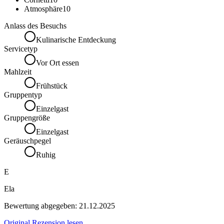
Atmosphäre
10
Anlass des Besuchs
Kulinarische Entdeckung
Servicetyp
Vor Ort essen
Mahlzeit
Frühstück
Gruppentyp
Einzelgast
Gruppengröße
Einzelgast
Geräuschpegel
Ruhig
E
Ela
Bewertung abgegeben:
21.12.2025
Original Rezension lesen