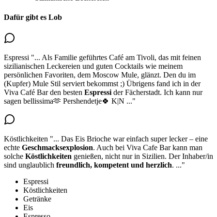
Dafür gibt es Lob
Espressi
"...
Als Familie geführtes Café am Tivoli, das mit feinen
sizilianischen Leckereien und guten Cocktails wie meinem
persönlichen Favoriten, dem Moscow Mule, glänzt. Den du im
(Kupfer) Mule Stil serviert bekommst ;) Übrigens fand ich in der
Viva Café Bar
den besten
Espressi
der Fächerstadt
. Ich kann nur
sagen bellissima🫶 Pershendetje🍀 K|N
..."
Köstlichkeiten
"...
Das Eis Brioche war einfach super lecker – eine
echte
Geschmacksexplosion
. Auch bei Viva Cafe Bar
kann man
solche
Köstlichkeiten
genießen
, nicht nur in Sizilien. Der Inhaber/in
sind unglaublich
freundlich, kompetent und herzlich
.
..."
Espressi
Köstlichkeiten
Getränke
Eis
Espresso