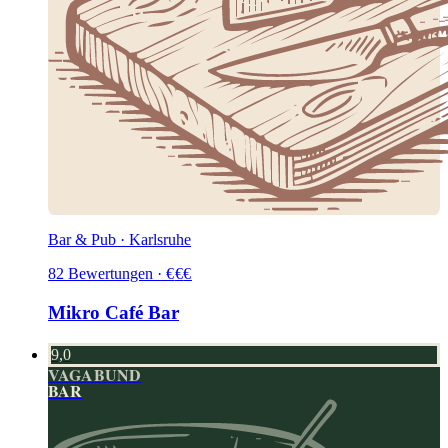
Bar & Pub · Karlsruhe
82
Bewertungen
·
€
€
€
Mikro Café Bar
9,0
VAGABUND
BAR