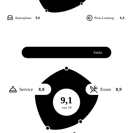
Atmosphäre
8,6
Preis-Leistung
6,4
Weiterempfehlung
9,1
Stärke
Service
8,8
Essen
8,9
9,1
von 10