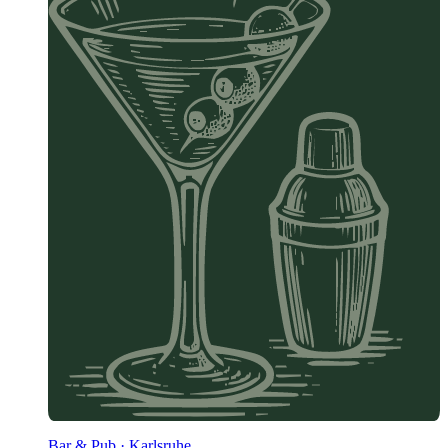
Bar & Pub · Karlsruhe