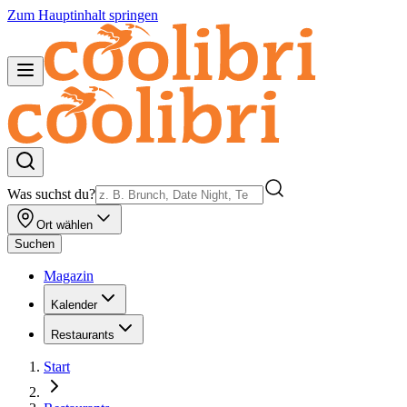
Zum Hauptinhalt springen
Was suchst du?
Ort wählen
Suchen
Magazin
Kalender
Restaurants
Start