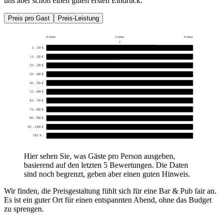
uns aber schon einen guten ersten Eindruck.
Preis pro Gast
Preis-Leistung
0 Gäste
2 Gäste
4 Gäste
2
1 - 10 €
3
11 - 20 €
2
21 - 30 €
0
31 - 40 €
0
41 - 50 €
0
51 - 60 €
0
61 - 70 €
0
71 - 80 €
0
81 - 90 €
0
91 - 100 €
0
101 € -
0
Hier sehen Sie, was Gäste pro Person ausgeben,
basierend auf den letzten 5 Bewertungen. Die Daten
sind noch begrenzt, geben aber einen guten Hinweis.
Wir finden, die Preisgestaltung fühlt sich für eine Bar & Pub fair an.
Es ist ein guter Ort für einen entspannten Abend, ohne das Budget
zu sprengen.