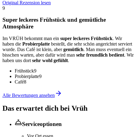
Original Rezension lesen
9
Super leckeres Frühstück und gemütliche
Atmosphäre
Im VRÜH bekommt man ein
super leckeres Frühstück
. Wir
haben die
Probierplatte
bestellt, die sehr schön angerichtet serviert
wurde. Das Café ist klein, aber
gemütlich
. Man muss eventuell ein
bisschen warten, aber dafür wird man
sehr freundlich bedient
. Wir
haben uns dort
sehr wohl gefühlt
.
Frühstück
9
Probierplatte
9
Café
8
Alle Bewertungen ansehen
Das erwartet dich bei
Vrüh
Serviceoptionen
Vor Ort essen