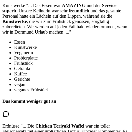
Kunstwerke
"...
Das Essen war
AMAZING
und der
Service
superb
. Unsere Kellnerin war sehr
freundlich
und das gesamte
Personal hatte ein Lächeln auf den Lippen, während sie
die
Kunstwerke
, die wir zum Frühstück genossen
, sorgfältig
zubereiteten. Wir werden auf jeden Fall bald wiederkommen, wenn
wir in Dortmund Urlaub machen.
..."
Essen
Kunstwerke
Veganerin
Probierplatte
Frühstück
Getränke
Kaffee
Gerichte
vegan
veganes Frühstück
Das kommt weniger gut an
Erdnüsse
"...
Die
Chicken Teriyaki Waffel
war ein toller
Fleischersatz mit einer großartigen Textur. Einziger Kommentar:
Es