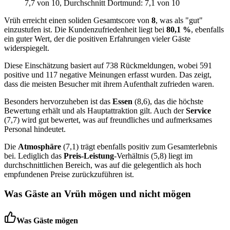
7,7
von 10
, Durchschnitt Dortmund: 7,1 von 10
Vrüh erreicht einen soliden Gesamtscore von
8
, was als "gut"
einzustufen ist. Die Kundenzufriedenheit liegt bei
80,1 %
, ebenfalls
ein guter Wert, der die positiven Erfahrungen vieler Gäste
widerspiegelt.
Diese Einschätzung basiert auf 738 Rückmeldungen, wobei 591
positive und 117 negative Meinungen erfasst wurden. Das zeigt,
dass die meisten Besucher mit ihrem Aufenthalt zufrieden waren.
Besonders hervorzuheben ist das
Essen
(8,6), das die höchste
Bewertung erhält und als Hauptattraktion gilt. Auch der
Service
(7,7) wird gut bewertet, was auf freundliches und aufmerksames
Personal hindeutet.
Die
Atmosphäre
(7,1) trägt ebenfalls positiv zum Gesamterlebnis
bei. Lediglich das
Preis-Leistung
-Verhältnis (5,8) liegt im
durchschnittlichen Bereich, was auf die gelegentlich als hoch
empfundenen Preise zurückzuführen ist.
Was Gäste an
Vrüh
mögen und nicht mögen
Was Gäste mögen