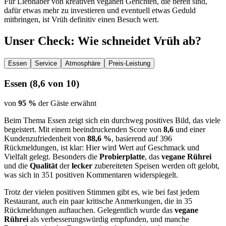
Für Liebhaber von kreativen veganen Gerichten, die bereit sind,
dafür etwas mehr zu investieren und eventuell etwas Geduld
mitbringen, ist Vrüh definitiv einen Besuch wert.
Unser Check
: Wie schneidet
Vrüh
ab?
Essen
Service
Atmosphäre
Preis-Leistung
Essen
(
8,6
von 10)
von
95 %
der Gäste erwähnt
Beim Thema Essen zeigt sich ein durchweg positives Bild, das viele
begeistert. Mit einem beeindruckenden Score von
8,6
und einer
Kundenzufriedenheit von
88,6 %
, basierend auf 396
Rückmeldungen, ist klar: Hier wird Wert auf Geschmack und
Vielfalt gelegt. Besonders die
Probierplatte
, das
vegane Rührei
und die
Qualität
der
lecker
zubereiteten Speisen werden oft gelobt,
was sich in 351 positiven Kommentaren widerspiegelt.
Trotz der vielen positiven Stimmen gibt es, wie bei fast jedem
Restaurant, auch ein paar kritische Anmerkungen, die in 35
Rückmeldungen auftauchen. Gelegentlich wurde das
vegane
Rührei
als verbesserungswürdig empfunden, und manche