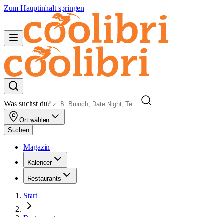
Zum Hauptinhalt springen
Was suchst du?
Ort wählen
Suchen
Magazin
Kalender
Restaurants
Start