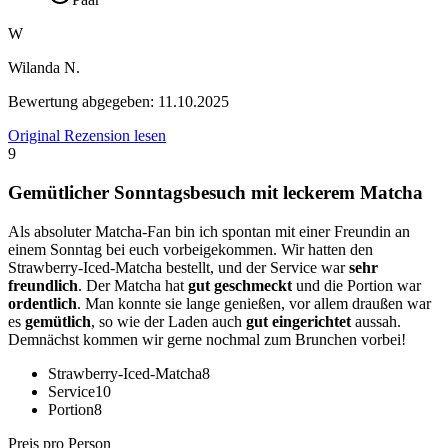
W
Wilanda N.
Bewertung abgegeben:
11.10.2025
Original Rezension lesen
9
Gemütlicher Sonntagsbesuch mit leckerem Matcha
Als absoluter Matcha-Fan bin ich spontan mit einer Freundin an
einem Sonntag bei euch vorbeigekommen. Wir hatten den
Strawberry-Iced-Matcha bestellt, und der Service war
sehr
freundlich
. Der Matcha hat
gut geschmeckt
und die Portion war
ordentlich
. Man konnte sie lange genießen, vor allem draußen war
es
gemütlich
, so wie der Laden auch
gut eingerichtet
aussah.
Demnächst kommen wir gerne nochmal zum Brunchen vorbei!
Strawberry-Iced-Matcha
8
Service
10
Portion
8
Preis pro Person