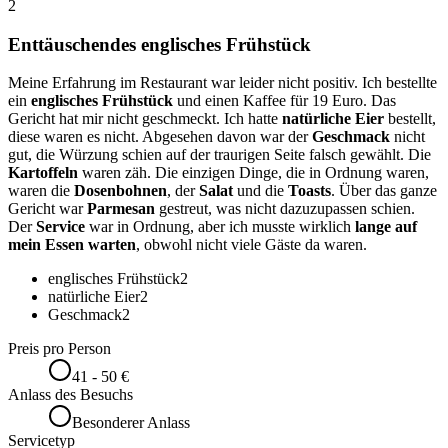
2
Enttäuschendes englisches Frühstück
Meine Erfahrung im Restaurant war leider nicht positiv. Ich bestellte
ein
englisches Frühstück
und einen Kaffee für 19 Euro. Das
Gericht hat mir nicht geschmeckt. Ich hatte
natürliche Eier
bestellt,
diese waren es nicht. Abgesehen davon war der
Geschmack
nicht
gut, die Würzung schien auf der traurigen Seite falsch gewählt. Die
Kartoffeln
waren zäh. Die einzigen Dinge, die in Ordnung waren,
waren die
Dosenbohnen
, der
Salat
und die
Toasts
. Über das ganze
Gericht war
Parmesan
gestreut, was nicht dazuzupassen schien.
Der
Service
war in Ordnung, aber ich musste wirklich
lange auf
mein Essen warten
, obwohl nicht viele Gäste da waren.
englisches Frühstück
2
natürliche Eier
2
Geschmack
2
Preis pro Person
41 - 50 €
Anlass des Besuchs
Besonderer Anlass
Servicetyp