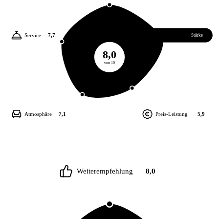
Service
7,7
Essen
8,6
Stärke
8,0
von 10
Atmosphäre
7,1
Preis-Leistung
5,9
Weiterempfehlung
8,0