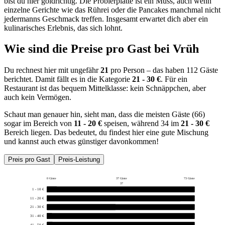
bist du hier goldrichtig. Die Probierplatte ist ein Muss, auch wenn
einzelne Gerichte wie das Rührei oder die Pancakes manchmal nicht
jedermanns Geschmack treffen. Insgesamt erwartet dich aber ein
kulinarisches Erlebnis, das sich lohnt.
Wie sind die Preise pro Gast bei
Vrüh
Du rechnest hier mit ungefähr
21
pro Person – das haben 112 Gäste
berichtet. Damit fällt es in die Kategorie
21 - 30 €
. Für ein
Restaurant ist das bequem Mittelklasse: kein Schnäppchen, aber
auch kein Vermögen.
Schaut man genauer hin, sieht man, dass die meisten Gäste (66)
sogar im Bereich von
11 - 20 €
speisen, während 34 im
21 - 30 €
Bereich liegen. Das bedeutet, du findest hier eine gute Mischung
und kannst auch etwas günstiger davonkommen!
Preis pro Gast
Preis-Leistung
0 Gäste
37 Gäste
73 Gäste
37
1 - 10 €
5
11 - 20 €
66
21 - 30 €
34
31 - 40 €
2
41 - 50 €
3