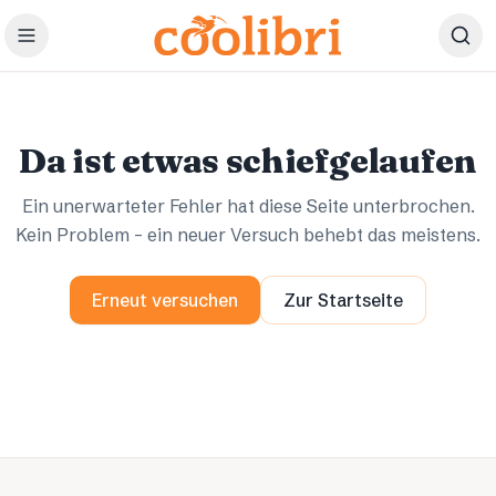
Zum Hauptinhalt springen
Ups.
Ups.
Da ist etwas schiefgelaufen
Ein unerwarteter Fehler hat diese Seite unterbrochen.
Kein Problem – ein neuer Versuch behebt das meistens.
Erneut versuchen
Zur Startseite