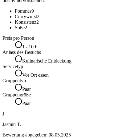
positiv hervorstachen.
Pommes
9
Currywurst
2
Konsistenz
2
Soße
2
Preis pro Person
1 - 10 €
Anlass des Besuchs
Kulinarische Entdeckung
Servicetyp
Vor Ort essen
Gruppentyp
Paar
Gruppengröße
Paar
J
Jasmin T.
Bewertung abgegeben:
08.05.2025