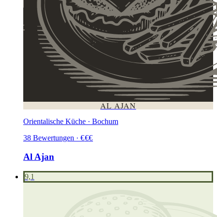
AL AJAN
Orientalische Küche · Bochum
38
Bewertungen
·
€
€
€
Al Ajan
9,1