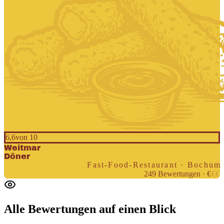
6,6
von 10
Weitmar
Döner
Fast-Food-Restaurant · Bochum
249
Bewertungen
·
€
€
€
Alle Bewertungen
auf einen Blick