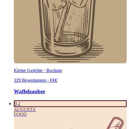
Kleine Gerichte · Bochum
329
Bewertungen
·
€
€
€
Waffelzauber
9,2
AUGUSTA
FOOD