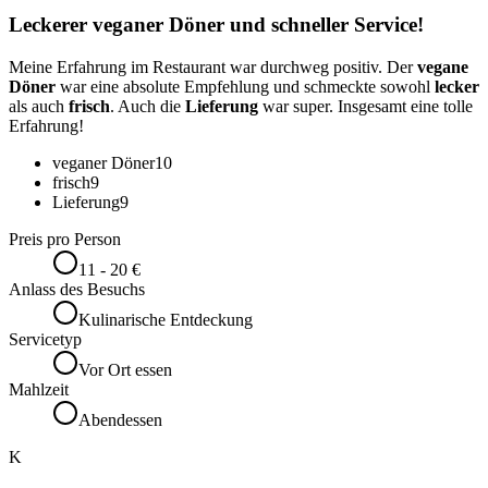
Leckerer veganer Döner und schneller Service!
Meine Erfahrung im Restaurant war durchweg positiv. Der
vegane
Döner
war eine absolute Empfehlung und schmeckte sowohl
lecker
als auch
frisch
. Auch die
Lieferung
war super. Insgesamt eine tolle
Erfahrung!
veganer Döner
10
frisch
9
Lieferung
9
Preis pro Person
11 - 20 €
Anlass des Besuchs
Kulinarische Entdeckung
Servicetyp
Vor Ort essen
Mahlzeit
Abendessen
K