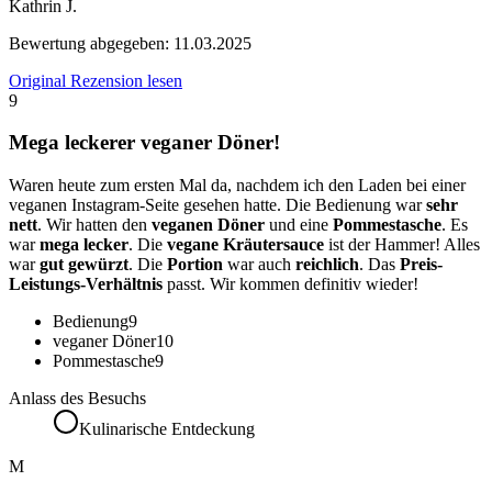
Kathrin J.
Bewertung abgegeben:
11.03.2025
Original Rezension lesen
9
Mega leckerer veganer Döner!
Waren heute zum ersten Mal da, nachdem ich den Laden bei einer
veganen Instagram-Seite gesehen hatte. Die Bedienung war
sehr
nett
. Wir hatten den
veganen Döner
und eine
Pommestasche
. Es
war
mega lecker
. Die
vegane Kräutersauce
ist der Hammer! Alles
war
gut gewürzt
. Die
Portion
war auch
reichlich
. Das
Preis-
Leistungs-Verhältnis
passt. Wir kommen definitiv wieder!
Bedienung
9
veganer Döner
10
Pommestasche
9
Anlass des Besuchs
Kulinarische Entdeckung
M