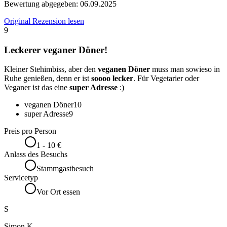
Bewertung abgegeben:
06.09.2025
Original Rezension lesen
9
Leckerer veganer Döner!
Kleiner Stehimbiss, aber den
veganen Döner
muss man sowieso in
Ruhe genießen, denn er ist
soooo lecker
. Für Vegetarier oder
Veganer ist das eine
super Adresse
:)
veganen Döner
10
super Adresse
9
Preis pro Person
1 - 10 €
Anlass des Besuchs
Stammgastbesuch
Servicetyp
Vor Ort essen
S
Simon K.