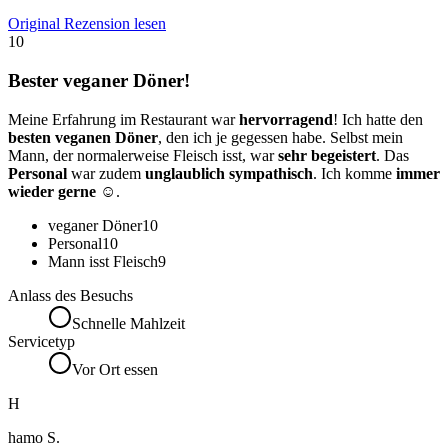
Original Rezension lesen
10
Bester veganer Döner!
Meine Erfahrung im Restaurant war
hervorragend
! Ich hatte den
besten veganen Döner
, den ich je gegessen habe. Selbst mein
Mann, der normalerweise Fleisch isst, war
sehr begeistert
. Das
Personal
war zudem
unglaublich sympathisch
. Ich komme
immer
wieder gerne
☺️.
veganer Döner
10
Personal
10
Mann isst Fleisch
9
Anlass des Besuchs
Schnelle Mahlzeit
Servicetyp
Vor Ort essen
H
hamo S.