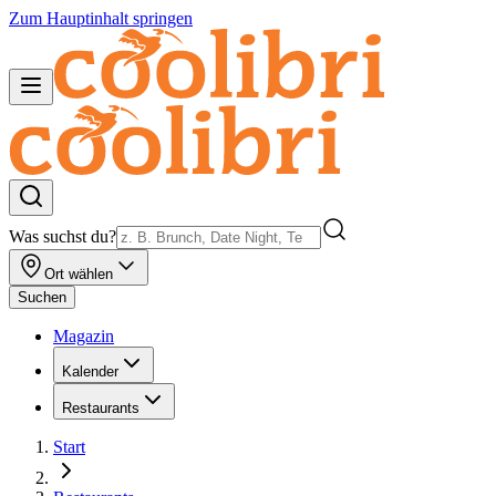
Zum Hauptinhalt springen
Was suchst du?
Ort wählen
Suchen
Magazin
Kalender
Restaurants
Start