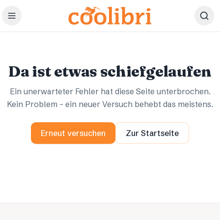
Zum Hauptinhalt springen
Ups.
Ups.
Da ist etwas schiefgelaufen
Ein unerwarteter Fehler hat diese Seite unterbrochen.
Kein Problem – ein neuer Versuch behebt das meistens.
Erneut versuchen
Zur Startseite