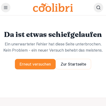
Zum Hauptinhalt springen
Ups.
Ups.
Da ist etwas schiefgelaufen
Ein unerwarteter Fehler hat diese Seite unterbrochen.
Kein Problem – ein neuer Versuch behebt das meistens.
Erneut versuchen
Zur Startseite