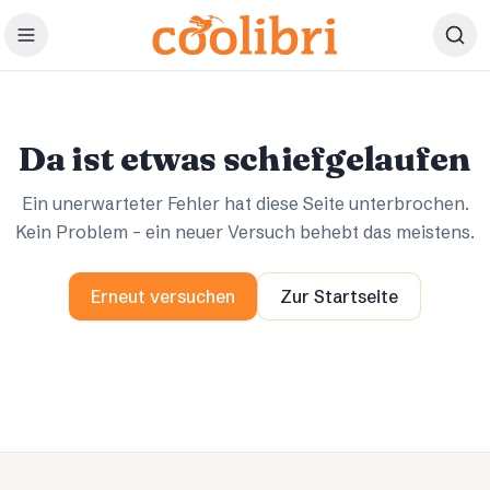
Zum Hauptinhalt springen
Ups.
Ups.
Da ist etwas schiefgelaufen
Ein unerwarteter Fehler hat diese Seite unterbrochen.
Kein Problem – ein neuer Versuch behebt das meistens.
Erneut versuchen
Zur Startseite