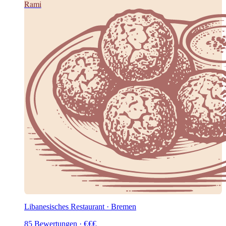
Rami
Libanesisches Restaurant · Bremen
85
Bewertungen
·
€
€
€