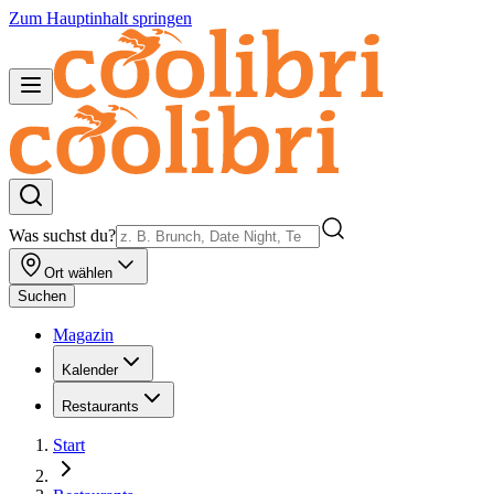
Zum Hauptinhalt springen
Was suchst du?
Ort wählen
Suchen
Magazin
Kalender
Restaurants
Start