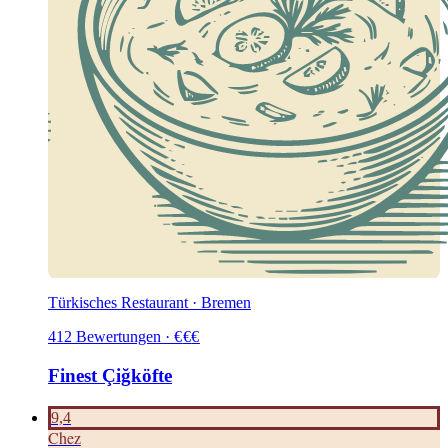
Türkisches Restaurant · Bremen
412
Bewertungen
·
€
€
€
Finest Çiğköfte
9,4
C
hez