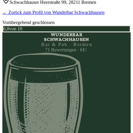
Schwachhauser Heerstraße 99, 28211 Bremen
← Zurück zum Profil von
Wunderbar Schwachhausen
Vorübergehend geschlossen
6,8
von 10
WUNDERBAR
SCHWACHHAUSEN
Bar & Pub · Bremen
71
Bewertungen
·
€
€
€