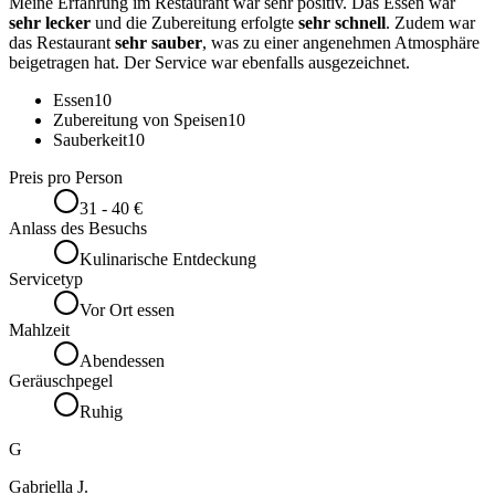
Meine Erfahrung im Restaurant war sehr positiv. Das Essen war
sehr lecker
und die Zubereitung erfolgte
sehr schnell
. Zudem war
das Restaurant
sehr sauber
, was zu einer angenehmen Atmosphäre
beigetragen hat. Der Service war ebenfalls ausgezeichnet.
Essen
10
Zubereitung von Speisen
10
Sauberkeit
10
Preis pro Person
31 - 40 €
Anlass des Besuchs
Kulinarische Entdeckung
Servicetyp
Vor Ort essen
Mahlzeit
Abendessen
Geräuschpegel
Ruhig
G
Gabriella J.