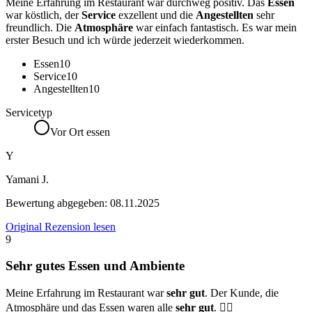
Meine Erfahrung im Restaurant war durchweg positiv. Das
Essen
war köstlich, der
Service
exzellent und die
Angestellten
sehr
freundlich. Die
Atmosphäre
war einfach fantastisch. Es war mein
erster Besuch und ich würde jederzeit wiederkommen.
Essen
10
Service
10
Angestellten
10
Servicetyp
Vor Ort essen
Y
Yamani J.
Bewertung abgegeben:
08.11.2025
Original Rezension lesen
9
Sehr gutes Essen und Ambiente
Meine Erfahrung im Restaurant war
sehr gut
. Der Kunde, die
Atmosphäre und das Essen waren alle
sehr gut
. ✌🏼