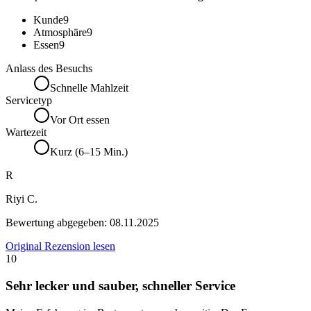
Kunde
9
Atmosphäre
9
Essen
9
Anlass des Besuchs
Schnelle Mahlzeit
Servicetyp
Vor Ort essen
Wartezeit
Kurz (6–15 Min.)
R
Riyi C.
Bewertung abgegeben:
08.11.2025
Original Rezension lesen
10
Sehr lecker und sauber, schneller Service