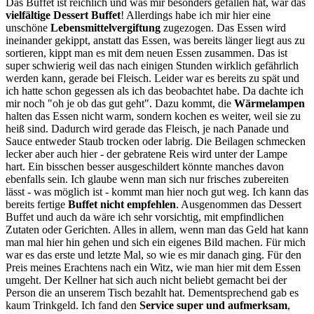
Das Buffet ist reichlich und was mir besonders gefallen hat, war das
vielfältige Dessert Buffet
! Allerdings habe ich mir hier eine
unschöne
Lebensmittelvergiftung
zugezogen. Das Essen wird
ineinander gekippt, anstatt das Essen, was bereits länger liegt aus zu
sortieren, kippt man es mit dem neuen Essen zusammen. Das ist
super schwierig weil das nach einigen Stunden wirklich gefährlich
werden kann, gerade bei Fleisch. Leider war es bereits zu spät und
ich hatte schon gegessen als ich das beobachtet habe. Da dachte ich
mir noch "oh je ob das gut geht". Dazu kommt, die
Wärmelampen
halten das Essen nicht warm, sondern kochen es weiter, weil sie zu
heiß sind. Dadurch wird gerade das Fleisch, je nach Panade und
Sauce entweder Staub trocken oder labrig. Die Beilagen schmecken
lecker aber auch hier - der gebratene Reis wird unter der Lampe
hart. Ein bisschen besser ausgeschildert könnte manches davon
ebenfalls sein. Ich glaube wenn man sich nur frisches zubereiten
lässt - was möglich ist - kommt man hier noch gut weg. Ich kann das
bereits fertige
Buffet nicht empfehlen
. Ausgenommen das Dessert
Buffet und auch da wäre ich sehr vorsichtig, mit empfindlichen
Zutaten oder Gerichten. Alles in allem, wenn man das Geld hat kann
man mal hier hin gehen und sich ein eigenes Bild machen. Für mich
war es das erste und letzte Mal, so wie es mir danach ging. Für den
Preis meines Erachtens nach ein Witz, wie man hier mit dem Essen
umgeht. Der Kellner hat sich auch nicht beliebt gemacht bei der
Person die an unserem Tisch bezahlt hat. Dementsprechend gab es
kaum Trinkgeld. Ich fand den
Service super und aufmerksam
,