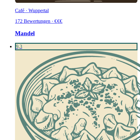
Café · Wuppertal
172
Bewertungen
·
€
€
€
Mandel
9,3