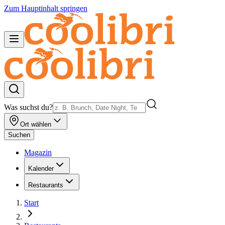
Zum Hauptinhalt springen
Was suchst du?
Ort wählen
Suchen
Magazin
Kalender
Restaurants
Start