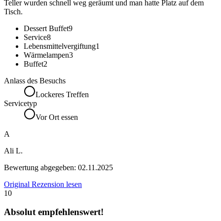
Teller wurden schnell weg geräumt und man hatte Platz auf dem
Tisch.
Dessert Buffet
9
Service
8
Lebensmittelvergiftung
1
Wärmelampen
3
Buffet
2
Anlass des Besuchs
Lockeres Treffen
Servicetyp
Vor Ort essen
A
Ali L.
Bewertung abgegeben:
02.11.2025
Original Rezension lesen
10
Absolut empfehlenswert!