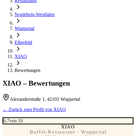
Restaurants
Nordrhein-Westfalen
Wuppertal
Elberfeld
XIAO
Bewertungen
XIAO
– Bewertungen
Alexanderstraße 1, 42103 Wuppertal
← Zurück zum Profil von
XIAO
6,7
von 10
XIAO
Buffet-Restaurant · Wuppertal