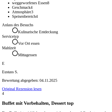
weggeworfenes Essen
8
Geschmack
4
Atmosphäre
3
Speisenbereich
4
Anlass des Besuchs
Kulinarische Entdeckung
Servicetyp
Vor Ort essen
Mahlzeit
Mittagessen
E
Eustass S.
Bewertung abgegeben:
04.11.2025
Original Rezension lesen
4
Buffet mit Vorbehalten, Dessert top