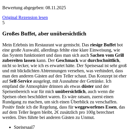
Bewertung abgegeben:
08.11.2025
Original Rezension lesen
5
Großes Buffet, aber unübersichtlich
Mein Erlebnis im Restaurant war gemischt. Das
riesige Buffet
bot
eine große Auswahl, allerdings fehlte eine klare Einweisung, wie
das System funktioniert und dass man sich auch
Sachen vom Grill
zubereiten lassen
kann. Der
Geschmack
war
durchschnittlich
,
nicht so lecker, wie ich es erwartet hätte. Der Speisesaal ist sehr groß
und mit blickdichten Abtrennungen versehen, was verhindert, dass
man den anderen Gästen auf den Teller schaut. Das Konzept ist eher
auf
Self-Service
ausgelegt, mit Ausnahme der Getränke. Ich
empfand die Atmosphäre drinnen als etwas
düster
und der
Speisenbereich war für mich
unübersichtlich
, auch wenn die
Speisen oben beschildert waren. Es wäre ratsam, zuerst einen
Rundgang zu machen, um sich einen Überblick zu verschaffen.
Positiv finde ich die Regelung, dass für
weggeworfenes Essen
, das
auf dem Teller liegen bleibt, 2€ zusätzlich pro 100g berechnet
werden. Dies führte bei anderen Gästen zu Unmut.
Speisesaal
7