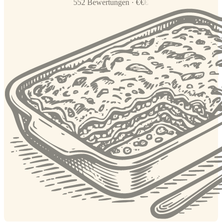
552
Bewertungen
·
€
€
€