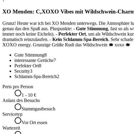
XO Menden: C,XOXO Vibes mit Wildschwein-Char
Grunz! Heute war ich bei XO Menden unterwegs. Die Atmosphäre hat 
genau das den Spaß aus. Pluspunkte: -
Gute Stimmung
, fast so als
immer noch keine Eicheln). -
Perfekter Ort
, um als Wildschwein kur
dramatisch reinzulaufen. -
Kein Schlamm-Spa-Bereich
. Sehr schade
XOXO energy. Grunzige Grüße Rudi das Wildschwein 🐗 xoxo 🐗
Gute Stimmung
8
interessante Gerüche
7
Perfekter Ort
8
Security
3
Schlamm-Spa-Bereich
2
Preis pro Person
1 - 10 €
Anlass des Besuchs
Stammgastbesuch
Servicetyp
Vor Ort essen
Wartezeit