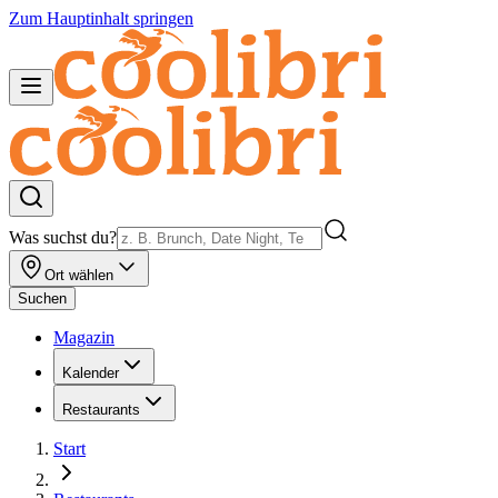
Zum Hauptinhalt springen
Was suchst du?
Ort wählen
Suchen
Magazin
Kalender
Restaurants
Start