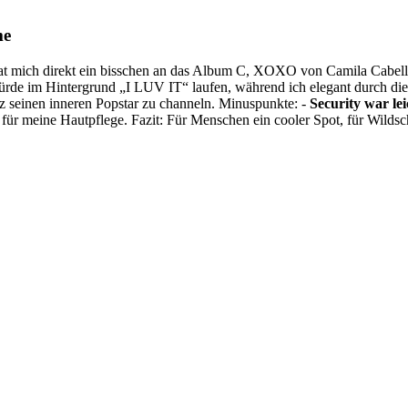
me
mich direkt ein bisschen an das Album C, XOXO von Camila Cabello er
 würde im Hintergrund „I LUV IT“ laufen, während ich elegant durch di
z seinen inneren Popstar zu channeln. Minuspunkte: -
Security war lei
 für meine Hautpflege. Fazit: Für Menschen ein cooler Spot, für Wilds