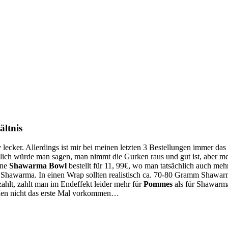
ältnis
iv lecker. Allerdings ist mir bei meinen letzten 3 Bestellungen immer d
tzlich würde man sagen, man nimmt die Gurken raus und gut ist, aber 
ine
Shawarma Bowl
bestellt für 11, 99€, wo man tatsächlich auch m
awarma. In einen Wrap sollten realistisch ca. 70-80 Gramm Shawarmaf
ahlt, zahlt man im Endeffekt leider mehr für
Pommes
als für Shawarma
achen nicht das erste Mal vorkommen…