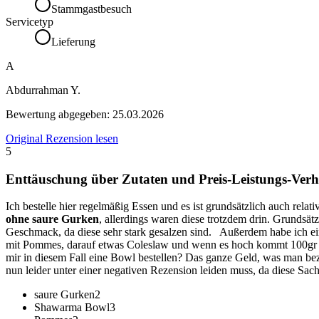
Stammgastbesuch
Servicetyp
Lieferung
A
Abdurrahman Y.
Bewertung abgegeben:
25.03.2026
Original Rezension lesen
5
Enttäuschung über Zutaten und Preis-Leistungs-Verh
Ich bestelle hier regelmäßig Essen und es ist grundsätzlich auch relat
ohne saure Gurken
, allerdings waren diese trotzdem drin. Grundsä
Geschmack, da diese sehr stark gesalzen sind. Außerdem habe ich e
mit Pommes, darauf etwas Coleslaw und wenn es hoch kommt 100gr Sh
mir in diesem Fall eine Bowl bestellen? Das ganze Geld, was man bez
nun leider unter einer negativen Rezension leiden muss, da diese S
saure Gurken
2
Shawarma Bowl
3