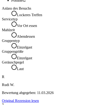
Pommes
2
Anlass des Besuchs
Lockeres Treffen
Servicetyp
Vor Ort essen
Mahlzeit
Abendessen
Gruppentyp
Einzelgast
Gruppengröße
Einzelgast
Geräuschpegel
Laut
R
Rudi W.
Bewertung abgegeben:
11.03.2026
Original Rezension lesen
7