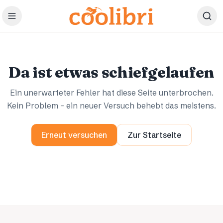
Zum Hauptinhalt springen
Ups.
Ups.
Da ist etwas schiefgelaufen
Ein unerwarteter Fehler hat diese Seite unterbrochen.
Kein Problem – ein neuer Versuch behebt das meistens.
Erneut versuchen
Zur Startseite