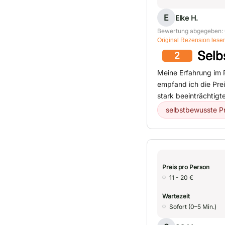
E
Elke H.
Bewertung abgegeben: 
Original Rezension lese
Selb
2
Meine Erfahrung im 
empfand ich die Prei
stark beeinträchtigte
selbstbewusste P
Preis pro Person
11 - 20 €
Wartezeit
Sofort (0–5 Min.)