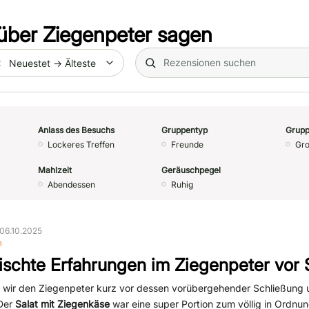
über
Ziegenpeter
sagen
Search (title/text)
te
Anlass des Besuchs
Gruppentyp
Grupp
Lockeres Treffen
Freunde
Gro
Mahlzeit
Geräuschpegel
Abendessen
Ruhig
06.10.2025
n
schte Erfahrungen im Ziegenpeter vor 
 wir den Ziegenpeter kurz vor dessen vorübergehender Schließung u
 Der
Salat mit Ziegenkäse
war eine super Portion zum völlig in Ordnun