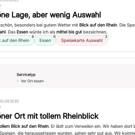
n
ne Lage, aber wenig Auswahl
r schön, besonders bei gutem Wetter mit
Blick auf den Rhein
. Die Spe
ahl
. Das
Essen
würde ich als
mittel bis gut
bezeichnen.
9
6
3
k auf den Rhein
Essen
Speisekarte Auswahl
Servicetyp
Vor Ort essen
10.09.2025
n
ner Ort mit tollem Rheinblick
ollem Blick auf den Rhein
. Er lädt zum Verweilen ein. Wir haben dort 
 Speisen, die herausgetragen wurden, sahen sehr gut aus. Wir komm