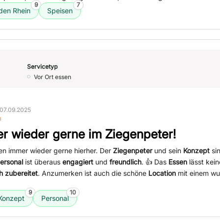
9
7
 den Rhein
Speisen
Servicetyp
Vor Ort essen
07.09.2025
n
r wieder gerne im Ziegenpeter!
en immer wieder gerne hierher. Der
Ziegenpeter
und sein
Konzept
si
ersonal
ist überaus
engagiert
und
freundlich
. 👍 Das
Essen
lässt kei
ch zubereitet
. Anzumerken ist auch die schöne
Location
mit einem w
9
10
Konzept
Personal