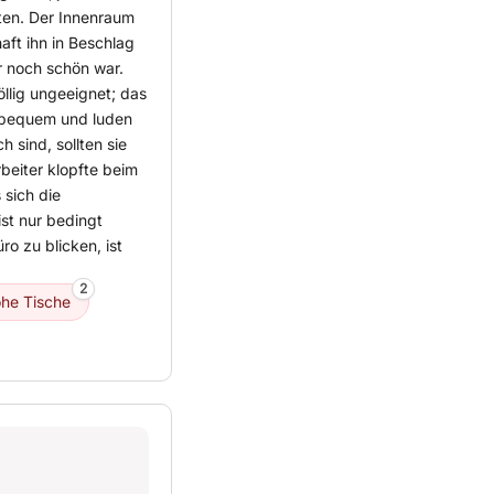
hten. Der Innenraum
aft ihn in Beschlag
r noch schön war.
llig ungeeignet; das
h bequem und luden
 sind, sollten sie
rbeiter klopfte beim
 sich die
st nur bedingt
o zu blicken, ist
2
he Tische