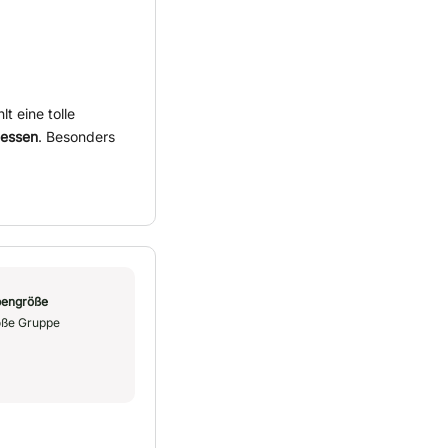
lt eine tolle
gessen
. Besonders
engröße
ße Gruppe