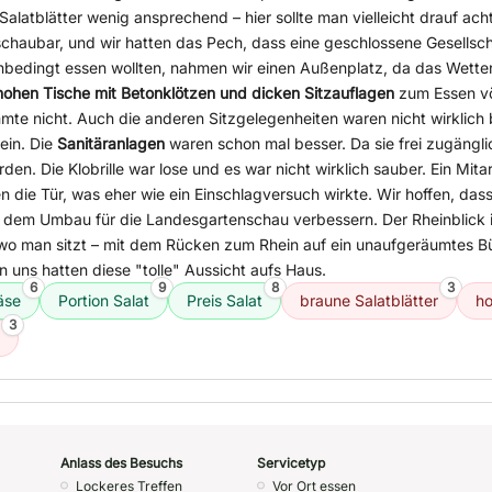
Salatblätter wenig ansprechend – hier sollte man vielleicht drauf ac
schaubar, und wir hatten das Pech, dass eine geschlossene Gesellsch
nbedingt essen wollten, nahmen wir einen Außenplatz, da das Wette
hohen Tische mit Betonklötzen und dicken Sitzauflagen
zum Essen vö
mmte nicht. Auch die anderen Sitzgelegenheiten waren nicht wirklic
ein. Die
Sanitäranlagen
waren schon mal besser. Da sie frei zugänglich
erden. Die Klobrille war lose und es war nicht wirklich sauber. Ein Mita
n die Tür, was eher wie ein Einschlagversuch wirkte. Wir hoffen, dass
 dem Umbau für die Landesgartenschau verbessern. Der Rheinblick i
wo man sitzt – mit dem Rücken zum Rhein auf ein unaufgeräumtes Bür
on uns hatten diese "tolle" Aussicht aufs Haus.
6
9
8
3
äse
Portion Salat
Preis Salat
braune Salatblätter
ho
3
Anlass des Besuchs
Servicetyp
Lockeres Treffen
Vor Ort essen