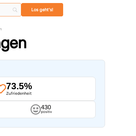
n
ngen
73.5%
Zufriedenheit
430
positiv