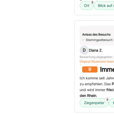
8
Ort
Blick auf
Anlass des Besuchs
Stammgastbesuch
D
Diana Z.
Bewertung abgegeben: 
Original Rezension lese
Imme
9
Ich komme seit Jahr
zu empfehlen. Das
P
und wird immer
fris
den Rhein
.
9
Ziegenpeter