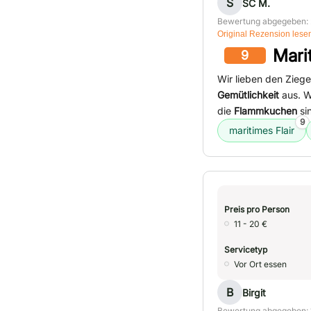
S
SC M.
Bewertung abgegeben: 
Original Rezension lese
Mari
9
Wir lieben den Zieg
Gemütlichkeit
aus. W
die
Flammkuchen
sin
9
maritimes Flair
Preis pro Person
11 - 20 €
Servicetyp
Vor Ort essen
B
Birgit
Bewertung abgegeben: 