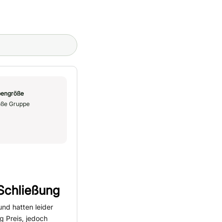
engröße
ße Gruppe
Schließung
nd hatten leider
g Preis, jedoch