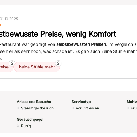
01.10.2025
n
stbewusste Preise, wenig Komfort
Restaurant war geprägt von
selbstbewussten Preisen
. Im Vergleich 
se hier als sehr hoch, was schade ist. Es gab auch keine Stühle meh
.
2
2
reise
keine Stühle mehr
Anlass des Besuchs
Servicetyp
Mahlz
Stammgastbesuch
Vor Ort essen
Frü
Geräuschpegel
Ruhig