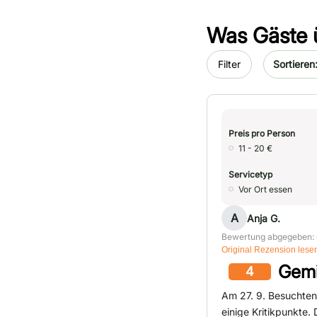
Was Gäste 
Sort by da
Filter
Preis pro Person
11 - 20 €
Servicetyp
Vor Ort essen
A
Anja G.
Bewertung abgegeben: 
Original Rezension lese
Gemi
4
Am 27. 9. Besuchten
einige Kritikpunkte.