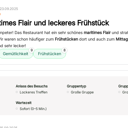
23.09.2025
n
times Flair und leckeres Frühstück
enpeter! Das Restaurant hat ein sehr schönes
maritimes Flair
und strah
ir waren schon häufiger zum
Frühstücken
dort und auch zum
Mitta
d sehr lecker!
9
8
Gemütlichkeit
Frühstücken
Anlass des Besuchs
Gruppentyp
Grupp
Lockeres Treffen
Große Gruppe
Gro
Wartezeit
Sofort (0–5 Min.)
15.09.2025