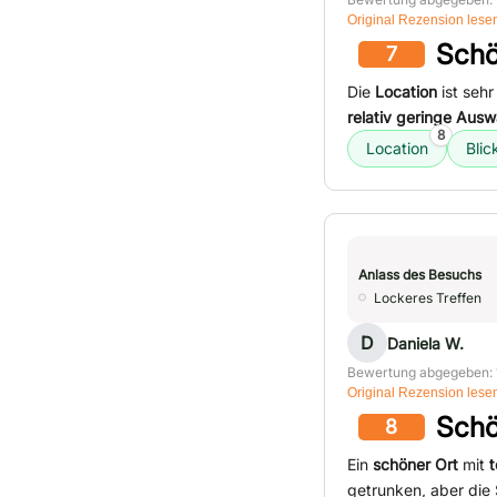
Original Rezension lese
Schö
7
Die
Location
ist seh
relativ geringe Ausw
8
Location
Blic
Anlass des Besuchs
Lockeres Treffen
D
Daniela W.
Bewertung abgegeben: 
Original Rezension lese
Schö
8
Ein
schöner Ort
mit
t
getrunken, aber die