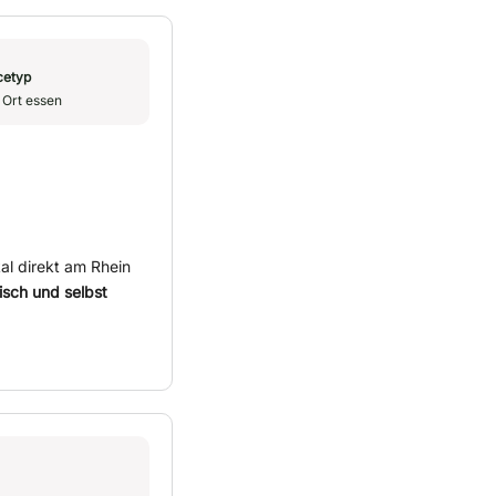
cetyp
 Ort essen
al direkt am Rhein
risch und selbst