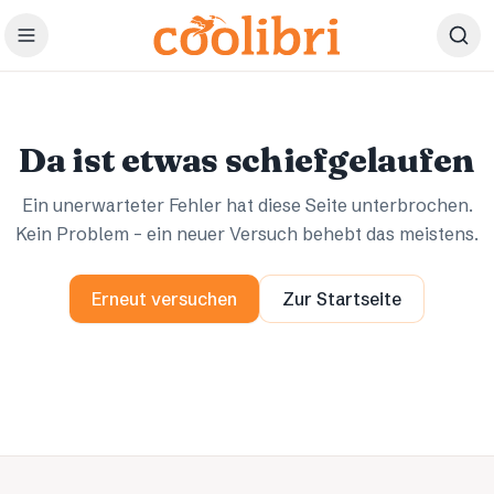
Zum Hauptinhalt springen
Ups.
Ups.
Da ist etwas schiefgelaufen
Ein unerwarteter Fehler hat diese Seite unterbrochen.
Kein Problem – ein neuer Versuch behebt das meistens.
Erneut versuchen
Zur Startseite