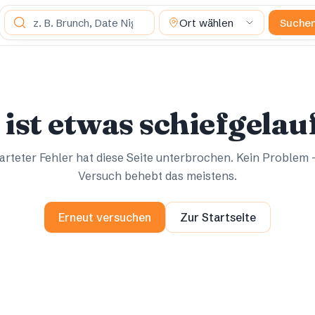
Was suchst du?
Ort wählen
Suche
Ups.
Ups.
 ist etwas schiefgelau
rteter Fehler hat diese Seite unterbrochen. Kein Problem 
Versuch behebt das meistens.
Erneut versuchen
Zur Startseite