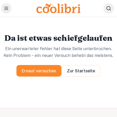
Zum Hauptinhalt springen
Ups.
Ups.
Da ist etwas schiefgelaufen
Ein unerwarteter Fehler hat diese Seite unterbrochen.
Kein Problem – ein neuer Versuch behebt das meistens.
Erneut versuchen
Zur Startseite