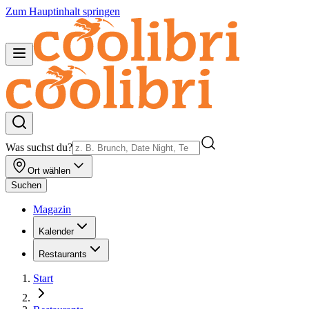
Zum Hauptinhalt springen
Was suchst du?
Ort wählen
Suchen
Magazin
Kalender
Restaurants
Start