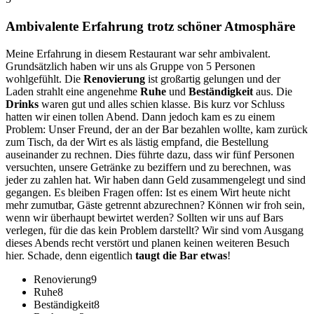
Ambivalente Erfahrung trotz schöner Atmosphäre
Meine Erfahrung in diesem Restaurant war sehr ambivalent.
Grundsätzlich haben wir uns als Gruppe von 5 Personen
wohlgefühlt. Die
Renovierung
ist großartig gelungen und der
Laden strahlt eine angenehme
Ruhe
und
Beständigkeit
aus. Die
Drinks
waren gut und alles schien klasse. Bis kurz vor Schluss
hatten wir einen tollen Abend. Dann jedoch kam es zu einem
Problem: Unser Freund, der an der Bar bezahlen wollte, kam zurück
zum Tisch, da der Wirt es als lästig empfand, die Bestellung
auseinander zu rechnen. Dies führte dazu, dass wir fünf Personen
versuchten, unsere Getränke zu beziffern und zu berechnen, was
jeder zu zahlen hat. Wir haben dann Geld zusammengelegt und sind
gegangen. Es bleiben Fragen offen: Ist es einem Wirt heute nicht
mehr zumutbar, Gäste getrennt abzurechnen? Können wir froh sein,
wenn wir überhaupt bewirtet werden? Sollten wir uns auf Bars
verlegen, für die das kein Problem darstellt? Wir sind vom Ausgang
dieses Abends recht verstört und planen keinen weiteren Besuch
hier. Schade, denn eigentlich
taugt die Bar etwas
!
Renovierung
9
Ruhe
8
Beständigkeit
8