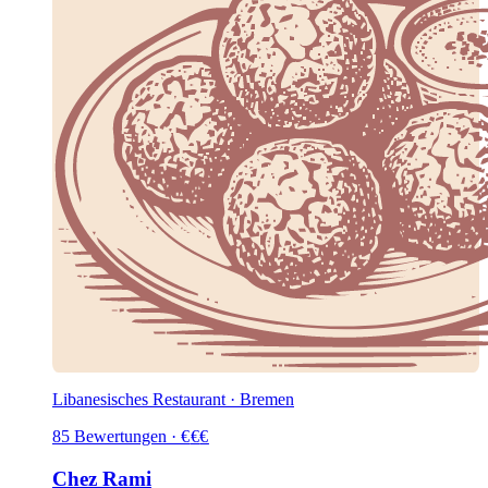
Libanesisches Restaurant · Bremen
85
Bewertungen
·
€
€
€
Chez Rami