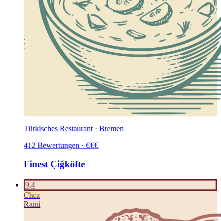
Türkisches Restaurant · Bremen
412
Bewertungen
·
€
€
€
Finest Çiğköfte
9,4
C
hez
Rami