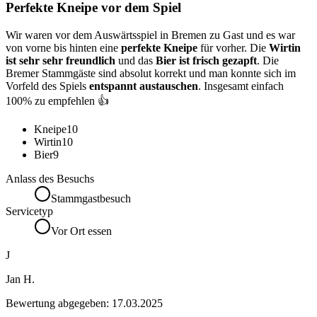
Perfekte Kneipe vor dem Spiel
Wir waren vor dem Auswärtsspiel in Bremen zu Gast und es war
von vorne bis hinten eine
perfekte Kneipe
für vorher. Die
Wirtin
ist sehr sehr freundlich
und das
Bier ist frisch gezapft
. Die
Bremer Stammgäste sind absolut korrekt und man konnte sich im
Vorfeld des Spiels
entspannt austauschen
. Insgesamt einfach
100% zu empfehlen 👍
Kneipe
10
Wirtin
10
Bier
9
Anlass des Besuchs
Stammgastbesuch
Servicetyp
Vor Ort essen
J
Jan H.
Bewertung abgegeben:
17.03.2025