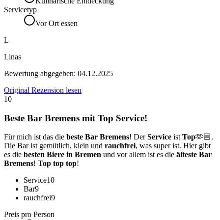
Kulinarische Entdeckung
Servicetyp
Vor Ort essen
L
Linas
Bewertung abgegeben:
04.12.2025
Original Rezension lesen
10
Beste Bar Bremens mit Top Service!
Für mich ist das die
beste Bar Bremens
! Der
Service
ist
Top
🫶🏼.
Die Bar ist gemütlich, klein und
rauchfrei
, was super ist. Hier gibt
es die
besten Biere in Bremen
und vor allem ist es die
älteste Bar
Bremens
!
Top top top
!
Service
10
Bar
9
rauchfrei
9
Preis pro Person