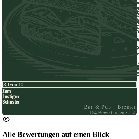
8,1
von 10
Zum
Lustigen
Schuster
Bar & Pub · Bremen
164
Bewertungen
·
€
€
€
Alle Bewertungen
auf einen Blick