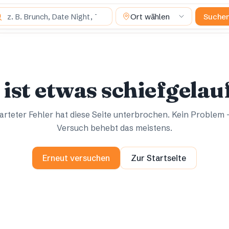
 suchst du?
Ort wählen
Suche
Ups.
Ups.
 ist etwas schiefgelau
rteter Fehler hat diese Seite unterbrochen. Kein Problem 
Versuch behebt das meistens.
Erneut versuchen
Zur Startseite