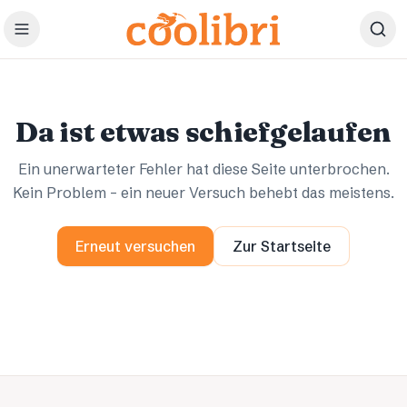
Zum Hauptinhalt springen
Ups.
Ups.
Da ist etwas schiefgelaufen
Ein unerwarteter Fehler hat diese Seite unterbrochen.
Kein Problem – ein neuer Versuch behebt das meistens.
Erneut versuchen
Zur Startseite