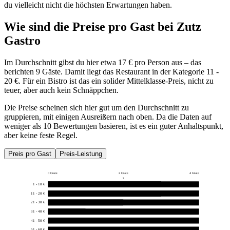
du vielleicht nicht die höchsten Erwartungen haben.
Wie sind die Preise pro Gast bei
Zutz
Gastro
Im Durchschnitt gibst du hier etwa 17 € pro Person aus – das
berichten 9 Gäste. Damit liegt das Restaurant in der Kategorie 11 -
20 €. Für ein Bistro ist das ein solider Mittelklasse-Preis, nicht zu
teuer, aber auch kein Schnäppchen.
Die Preise scheinen sich hier gut um den Durchschnitt zu
gruppieren, mit einigen Ausreißern nach oben. Da die Daten auf
weniger als 10 Bewertungen basieren, ist es ein guter Anhaltspunkt,
aber keine feste Regel.
Preis pro Gast
Preis-Leistung
0 Gäste
2 Gäste
4 Gäste
2
1 - 10 €
3
11 - 20 €
3
21 - 30 €
2
31 - 40 €
1
41 - 50 €
0
51 - 60 €
0