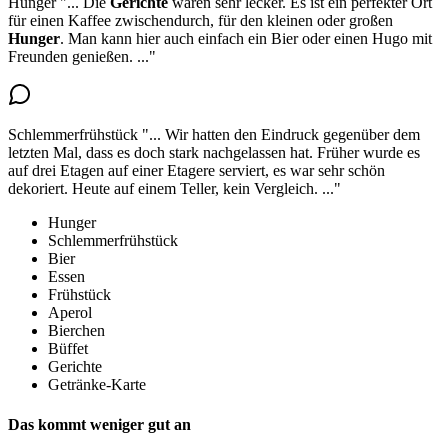
Hunger
"...
Die
Gerichte
waren sehr lecker. Es ist ein perfekter Ort
für einen Kaffee zwischendurch, für
den kleinen oder großen
Hunger
. Man kann hier auch einfach ein Bier oder einen Hugo mit
Freunden genießen.
..."
Schlemmerfrühstück
"...
Wir hatten den Eindruck gegenüber dem
letzten Mal, dass es doch stark nachgelassen hat. Früher wurde es
auf drei Etagen auf einer Etagere serviert
, es war sehr schön
dekoriert. Heute auf einem Teller, kein Vergleich.
..."
Hunger
Schlemmerfrühstück
Bier
Essen
Frühstück
Aperol
Bierchen
Büffet
Gerichte
Getränke-Karte
Das kommt weniger gut an