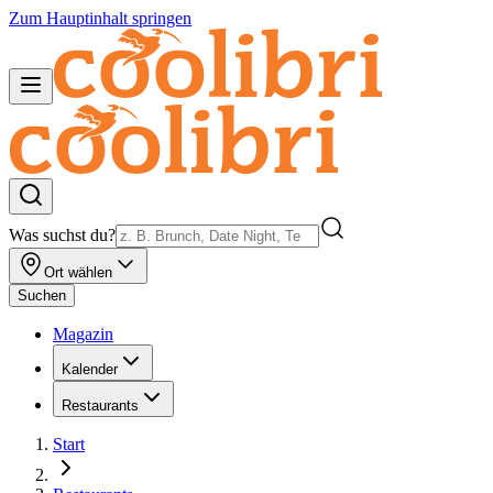
Zum Hauptinhalt springen
Was suchst du?
Ort wählen
Suchen
Magazin
Kalender
Restaurants
Start