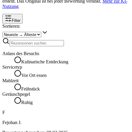
erstellt. Das Original ist bei jeder Bewertung verlinkt.
Mehr zur KI-
Nutzung
Filter
Sortieren:
Anlass des Besuchs
Kulinarische Entdeckung
Servicetyp
Vor Ort essen
Mahlzeit
Frühstück
Geräuschpegel
Ruhig
F
Fejohan J.