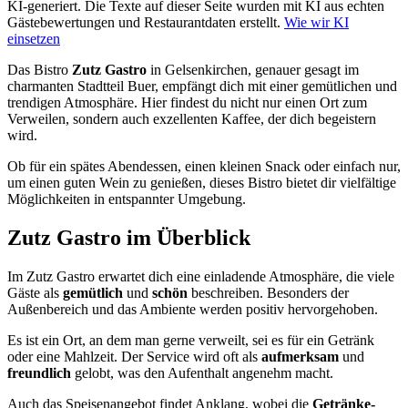
KI-generiert.
Die Texte auf dieser Seite wurden mit KI aus echten
Gästebewertungen und Restaurantdaten erstellt.
Wie wir KI
einsetzen
Das Bistro
Zutz Gastro
in Gelsenkirchen, genauer gesagt im
charmanten Stadtteil Buer, empfängt dich mit einer gemütlichen und
trendigen Atmosphäre. Hier findest du nicht nur einen Ort zum
Verweilen, sondern auch exzellenten Kaffee, der dich begeistern
wird.
Ob für ein spätes Abendessen, einen kleinen Snack oder einfach nur,
um einen guten Wein zu genießen, dieses Bistro bietet dir vielfältige
Möglichkeiten in entspannter Umgebung.
Zutz Gastro
im Überblick
Im Zutz Gastro erwartet dich eine einladende Atmosphäre, die viele
Gäste als
gemütlich
und
schön
beschreiben. Besonders der
Außenbereich und das Ambiente werden positiv hervorgehoben.
Es ist ein Ort, an dem man gerne verweilt, sei es für ein Getränk
oder eine Mahlzeit. Der Service wird oft als
aufmerksam
und
freundlich
gelobt, was den Aufenthalt angenehm macht.
Auch das Speisenangebot findet Anklang, wobei die
Getränke-