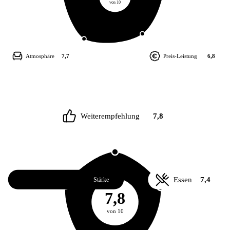
von 10
Atmosphäre
7,7
Preis-Leistung
6,8
Weiterempfehlung
7,8
Service
8,1
Essen
7,4
Stärke
7,8
von 10