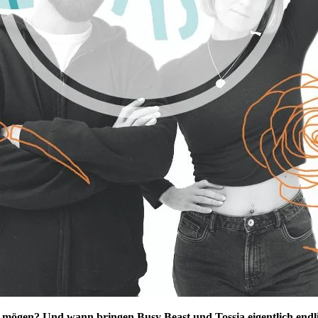
s mögen? Und wann bringen Busy Beast und Tossia eigentlich end