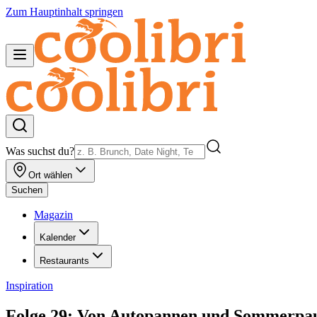
Zum Hauptinhalt springen
Was suchst du?
Ort wählen
Suchen
Magazin
Kalender
Restaurants
Inspiration
Folge 29: Von Autopannen und Sommerpa