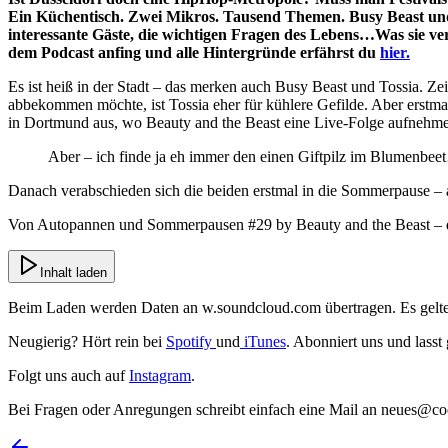
Ein Küchentisch. Zwei Mikros. Tausend Themen. Busy Beast und
interessante Gäste, die wichtigen Fragen des Lebens…Was sie ver
dem Podcast anfing und alle Hintergründe erfährst du
hier.
Es ist heiß in der Stadt – das merken auch Busy Beast und Tossia. 
abbekommen möchte, ist Tossia eher für kühlere Gefilde. Aber erstmal
in Dortmund aus, wo Beauty and the Beast eine Live-Folge aufnehm
Aber – ich finde ja eh immer den einen Giftpilz im Blumenbee
Danach verabschieden sich die beiden erstmal in die Sommerpause – ab
Von Autopannen und Sommerpausen #29 by Beauty and the Beast – 
Inhalt laden
Beim Laden werden Daten an
w.soundcloud.com
übertragen. Es gelt
Neugierig? Hört rein bei
Spotify
und
iTunes
. Abonniert uns und lasst
Folgt uns auch auf
Instagram
.
Bei Fragen oder Anregungen schreibt einfach eine Mail an neues@coo