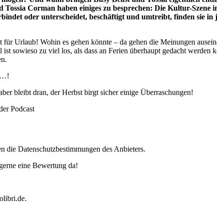
 Tossia Corman haben einiges zu besprechen: Die Kultur-Szene i
bindet oder unterscheidet, beschäftigt und umtreibt, finden sie i
Zeit für Urlaub! Wohin es gehen könnte – da gehen die Meinungen ause
 ist sowieso zu viel los, als dass an Ferien überhaupt gedacht werden 
en.
t…!
er bleibt dran, der Herbst birgt sicher einige Überraschungen!
der Podcast
en die Datenschutzbestimmungen des Anbieters.
 gerne eine Bewertung da!
libri.de.