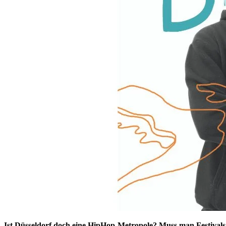
Ist Düsseldorf doch eine HipHop-Metropole? Muss man Festival