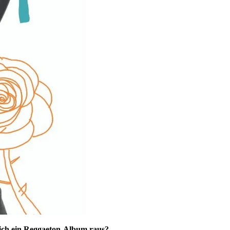
lich ein Reggaeton-Album raus?