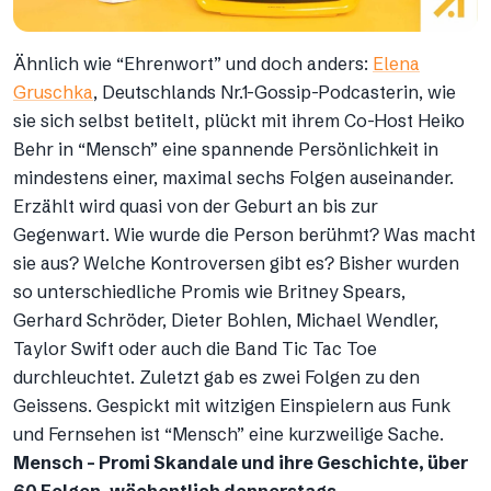
Ähnlich wie “Ehrenwort” und doch anders:
Elena
Gruschka
, Deutschlands Nr.1-Gossip-Podcasterin, wie
sie sich selbst betitelt, plückt mit ihrem Co-Host Heiko
Behr in “Mensch” eine spannende Persönlichkeit in
mindestens einer, maximal sechs Folgen auseinander.
Erzählt wird quasi von der Geburt an bis zur
Gegenwart. Wie wurde die Person berühmt? Was macht
sie aus? Welche Kontroversen gibt es? Bisher wurden
so unterschiedliche Promis wie Britney Spears,
Gerhard Schröder, Dieter Bohlen, Michael Wendler,
Taylor Swift oder auch die Band Tic Tac Toe
durchleuchtet. Zuletzt gab es zwei Folgen zu den
Geissens. Gespickt mit witzigen Einspielern aus Funk
und Fernsehen ist “Mensch” eine kurzweilige Sache.
Mensch – Promi Skandale und ihre Geschichte, über
60 Folgen, wöchentlich donnerstags