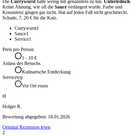
Die
Currywurst
hatte wenig mit genanntem zu tun.
Unterirdisch
.
Keine Ahnung, wie oft die
Sauce
verlängert wurde, Farbe und
Konsistenz gingen gar nicht. Hat auf jeden Fall nicht geschmeckt.
Schade, 7, 20 € für die Katz.
Currywurst
1
Sauce
1
Service
1
Preis pro Person
1 - 10 €
Anlass des Besuchs
Kulinarische Entdeckung
Servicetyp
Vor Ort essen
H
Holger R.
Bewertung abgegeben:
18.01.2026
Original Rezension lesen
2