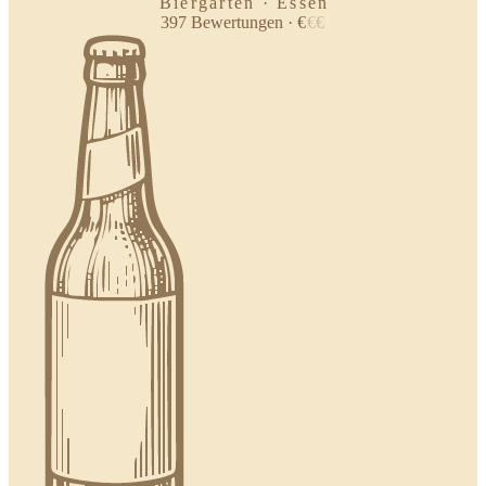
Biergarten · Essen
397
Bewertungen
·
€
€
€