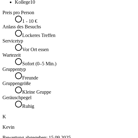
Kollege
10
Preis pro Person
1 - 10 €
Anlass des Besuchs
Lockeres Treffen
Servicetyp
Vor Ort essen
Wartezeit
Sofort (0–5 Min.)
Gruppentyp
Freunde
Gruppengröße
Kleine Gruppe
Geräuschpegel
Ruhig
K
Kevin
Bewertung abgegeben:
15.09.2025