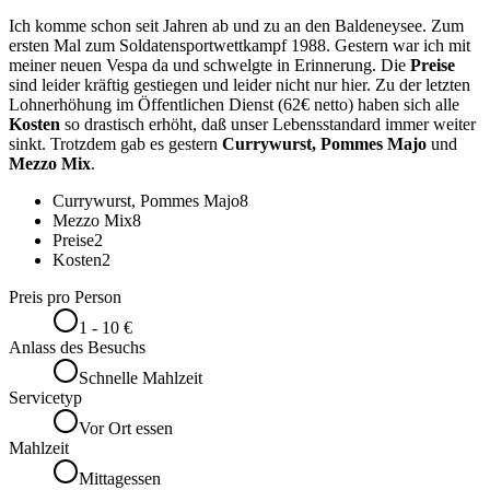
Ich komme schon seit Jahren ab und zu an den Baldeneysee. Zum
ersten Mal zum Soldatensportwettkampf 1988. Gestern war ich mit
meiner neuen Vespa da und schwelgte in Erinnerung. Die
Preise
sind leider kräftig gestiegen und leider nicht nur hier. Zu der letzten
Lohnerhöhung im Öffentlichen Dienst (62€ netto) haben sich alle
Kosten
so drastisch erhöht, daß unser Lebensstandard immer weiter
sinkt. Trotzdem gab es gestern
Currywurst, Pommes Majo
und
Mezzo Mix
.
Currywurst, Pommes Majo
8
Mezzo Mix
8
Preise
2
Kosten
2
Preis pro Person
1 - 10 €
Anlass des Besuchs
Schnelle Mahlzeit
Servicetyp
Vor Ort essen
Mahlzeit
Mittagessen