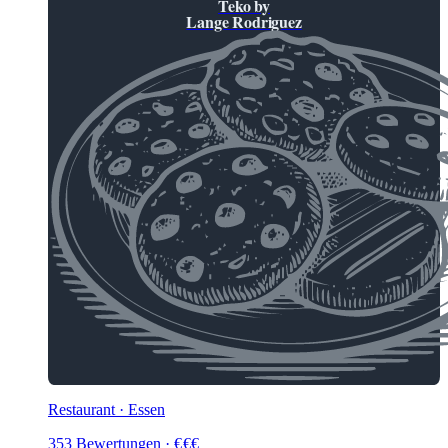
Teko by
Lange Rodriguez
Restaurant · Essen
353
Bewertungen
·
€
€
€