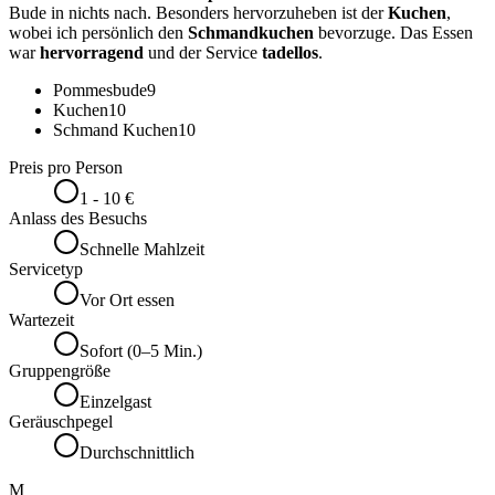
Bude in nichts nach. Besonders hervorzuheben ist der
Kuchen
,
wobei ich persönlich den
Schmandkuchen
bevorzuge. Das Essen
war
hervorragend
und der Service
tadellos
.
Pommesbude
9
Kuchen
10
Schmand Kuchen
10
Preis pro Person
1 - 10 €
Anlass des Besuchs
Schnelle Mahlzeit
Servicetyp
Vor Ort essen
Wartezeit
Sofort (0–5 Min.)
Gruppengröße
Einzelgast
Geräuschpegel
Durchschnittlich
M