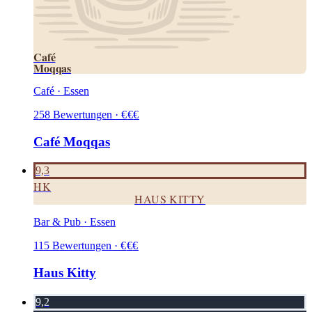
Café
Moqqas
Café · Essen
258
Bewertungen
·
€
€
€
Café Moqqas
9,3
HK
HAUS KITTY
Bar & Pub · Essen
115
Bewertungen
·
€
€
€
Haus Kitty
9,2