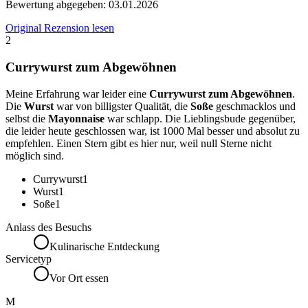
Bewertung abgegeben:
03.01.2026
Original Rezension lesen
2
Currywurst zum Abgewöhnen
Meine Erfahrung war leider eine
Currywurst zum Abgewöhnen
.
Die
Wurst
war von billigster Qualität, die
Soße
geschmacklos und
selbst die
Mayonnaise
war schlapp. Die Lieblingsbude gegenüber,
die leider heute geschlossen war, ist 1000 Mal besser und absolut zu
empfehlen. Einen Stern gibt es hier nur, weil null Sterne nicht
möglich sind.
Currywurst
1
Wurst
1
Soße
1
Anlass des Besuchs
Kulinarische Entdeckung
Servicetyp
Vor Ort essen
M