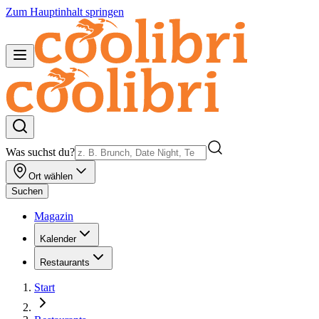
Zum Hauptinhalt springen
Was suchst du?
Ort wählen
Suchen
Magazin
Kalender
Restaurants
Start