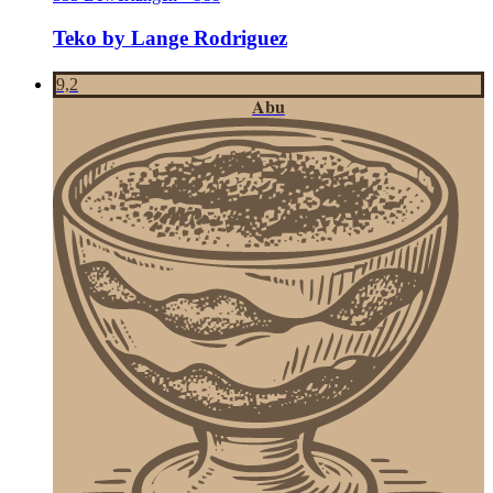
Teko by Lange Rodriguez
9,2
Abu