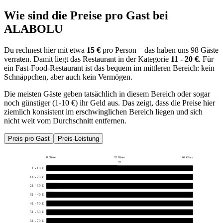
Wie sind die Preise pro Gast bei
ALABOLU
Du rechnest hier mit etwa
15 €
pro Person – das haben uns 98 Gäste
verraten. Damit liegt das Restaurant in der Kategorie
11 - 20 €
. Für
ein Fast-Food-Restaurant ist das bequem im mittleren Bereich: kein
Schnäppchen, aber auch kein Vermögen.
Die meisten Gäste geben tatsächlich in diesem Bereich oder sogar
noch günstiger (1-10 €) ihr Geld aus. Das zeigt, dass die Preise hier
ziemlich konsistent im erschwinglichen Bereich liegen und sich
nicht weit vom Durchschnitt entfernen.
Preis pro Gast
Preis-Leistung
0 Gäste
32 Gäste
64 Gäste
32
1 - 10 €
31
11 - 20 €
58
21 - 30 €
5
31 - 40 €
3
41 - 50 €
0
51 - 60 €
0
61 - 70 €
0