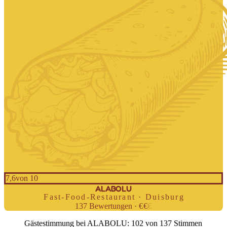
7,6
von 10
ALABOLU
Fast-Food-Restaurant · Duisburg
137
Bewertungen
·
€
€
€
Gästestimmung bei ALABOLU: 102 von 137 Stimmen