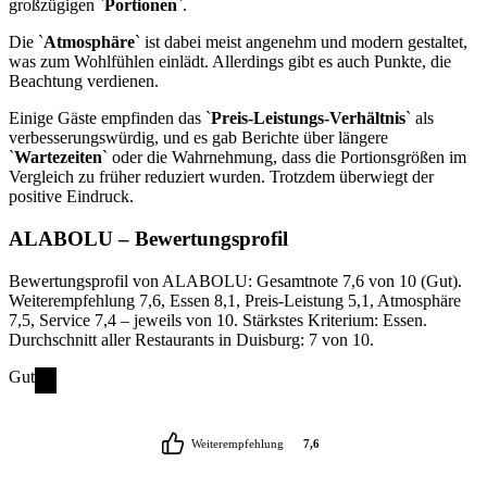
großzügigen `
Portionen
`.
Die `
Atmosphäre
` ist dabei meist angenehm und modern gestaltet,
was zum Wohlfühlen einlädt. Allerdings gibt es auch Punkte, die
Beachtung verdienen.
Einige Gäste empfinden das `
Preis-Leistungs-Verhältnis
` als
verbesserungswürdig, und es gab Berichte über längere
`
Wartezeiten
` oder die Wahrnehmung, dass die Portionsgrößen im
Vergleich zu früher reduziert wurden. Trotzdem überwiegt der
positive Eindruck.
ALABOLU
– Bewertungsprofil
Bewertungsprofil von ALABOLU: Gesamtnote 7,6 von 10 (Gut).
Weiterempfehlung 7,6, Essen 8,1, Preis-Leistung 5,1, Atmosphäre
7,5, Service 7,4 – jeweils von 10. Stärkstes Kriterium: Essen.
Durchschnitt aller Restaurants in Duisburg: 7 von 10.
Gut
Weiterempfehlung
7,6