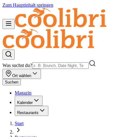
Zum Hauptinhalt springen
Was suchst du?
Ort wählen
Suchen
Magazin
Kalender
Restaurants
Start