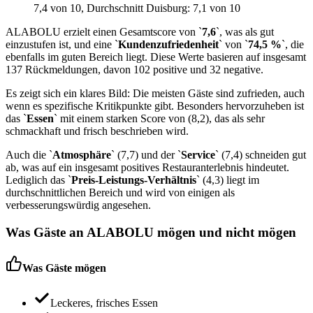
7,4
von 10
, Durchschnitt Duisburg: 7,1 von 10
ALABOLU erzielt einen Gesamtscore von `
7,6
`, was als gut
einzustufen ist, und eine `
Kundenzufriedenheit
` von `
74,5 %
`, die
ebenfalls im guten Bereich liegt. Diese Werte basieren auf insgesamt
137 Rückmeldungen, davon 102 positive und 32 negative.
Es zeigt sich ein klares Bild: Die meisten Gäste sind zufrieden, auch
wenn es spezifische Kritikpunkte gibt. Besonders hervorzuheben ist
das `
Essen
` mit einem starken Score von (8,2), das als sehr
schmackhaft und frisch beschrieben wird.
Auch die `
Atmosphäre
` (7,7) und der `
Service
` (7,4) schneiden gut
ab, was auf ein insgesamt positives Restauranterlebnis hindeutet.
Lediglich das `
Preis-Leistungs-Verhältnis
` (4,3) liegt im
durchschnittlichen Bereich und wird von einigen als
verbesserungswürdig angesehen.
Was Gäste an
ALABOLU
mögen und nicht mögen
Was Gäste mögen
Leckeres, frisches Essen