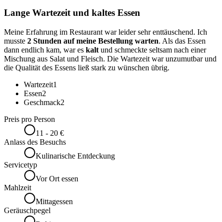
Lange Wartezeit und kaltes Essen
Meine Erfahrung im Restaurant war leider sehr enttäuschend. Ich
musste
2 Stunden auf meine Bestellung warten
. Als das Essen
dann endlich kam, war es
kalt
und schmeckte seltsam nach einer
Mischung aus Salat und Fleisch. Die Wartezeit war unzumutbar und
die Qualität des Essens ließ stark zu wünschen übrig.
Wartezeit
1
Essen
2
Geschmack
2
Preis pro Person
11 - 20 €
Anlass des Besuchs
Kulinarische Entdeckung
Servicetyp
Vor Ort essen
Mahlzeit
Mittagessen
Geräuschpegel