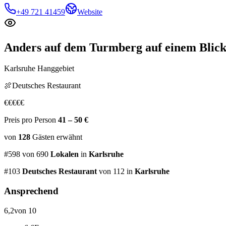
+49 721 41459
Website
Anders auf dem Turmberg
auf einem Blic
Karlsruhe Hanggebiet
🍖
Deutsches Restaurant
€
€
€
€
€
Preis pro Person
41 – 50 €
von
128
Gästen
erwähnt
#
598
von
690
Lokalen
in
Karlsruhe
#
103
Deutsches Restaurant
von 112
in
Karlsruhe
Ansprechend
6,2
von 10