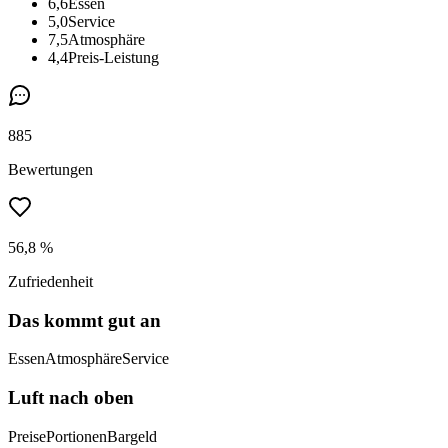
6,6
Essen
5,0
Service
7,5
Atmosphäre
4,4
Preis-Leistung
885
Bewertungen
56,8 %
Zufriedenheit
Das kommt gut an
Essen
Atmosphäre
Service
Luft nach oben
Preise
Portionen
Bargeld