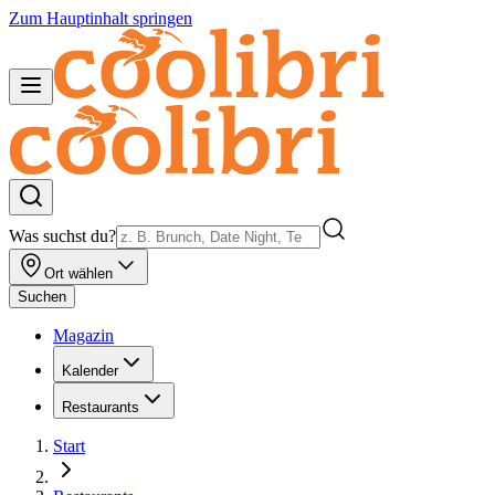
Zum Hauptinhalt springen
Was suchst du?
Ort wählen
Suchen
Magazin
Kalender
Restaurants
Start