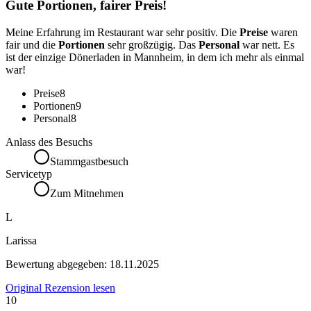
Gute Portionen, fairer Preis!
Meine Erfahrung im Restaurant war sehr positiv. Die
Preise
waren
fair und die
Portionen
sehr großzügig. Das
Personal
war nett. Es
ist der einzige Dönerladen in Mannheim, in dem ich mehr als einmal
war!
Preise
8
Portionen
9
Personal
8
Anlass des Besuchs
Stammgastbesuch
Servicetyp
Zum Mitnehmen
L
Larissa
Bewertung abgegeben:
18.11.2025
Original Rezension lesen
10