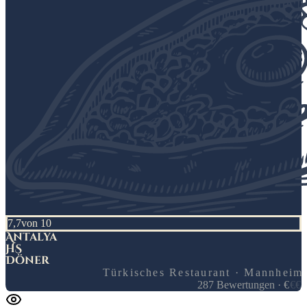
7,7
von 10
Antalya
HS
Döner
Türkisches Restaurant · Mannheim
287
Bewertungen
·
€
€
€