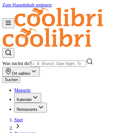
Zum Hauptinhalt springen
Was suchst du?
Ort wählen
Suchen
Magazin
Kalender
Restaurants
Start