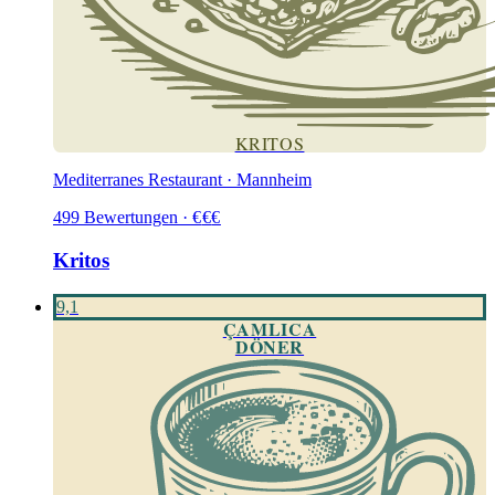
KRITOS
Mediterranes Restaurant · Mannheim
499
Bewertungen
·
€
€
€
Kritos
9,1
ÇAMLICA
DÖNER