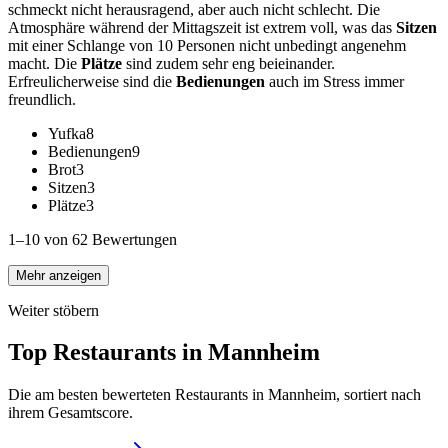
schmeckt nicht herausragend, aber auch nicht schlecht. Die
Atmosphäre während der Mittagszeit ist extrem voll, was das
Sitzen
mit einer Schlange von 10 Personen nicht unbedingt angenehm
macht. Die
Plätze
sind zudem sehr eng beieinander.
Erfreulicherweise sind die
Bedienungen
auch im Stress immer
freundlich.
Yufka
8
Bedienungen
9
Brot
3
Sitzen
3
Plätze
3
1–10 von 62 Bewertungen
Mehr anzeigen
Weiter stöbern
Top Restaurants in
Mannheim
Die am besten bewerteten Restaurants in
Mannheim
, sortiert nach
ihrem Gesamtscore.