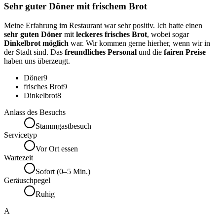
Sehr guter Döner mit frischem Brot
Meine Erfahrung im Restaurant war sehr positiv. Ich hatte einen
sehr guten Döner
mit
leckeres frisches Brot
, wobei sogar
Dinkelbrot möglich
war. Wir kommen gerne hierher, wenn wir in
der Stadt sind. Das
freundliches Personal
und die
fairen Preise
haben uns überzeugt.
Döner
9
frisches Brot
9
Dinkelbrot
8
Anlass des Besuchs
Stammgastbesuch
Servicetyp
Vor Ort essen
Wartezeit
Sofort (0–5 Min.)
Geräuschpegel
Ruhig
A