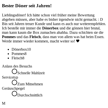
Bester Döner seit Jahren!
Lieblingsdöner! Ich hätte schon viel früher meine Bewertung
abgeben müssen, aber habe es bisher irgendwie nicht gemacht. : D
Bin seit Jahren treuer Kunde und kann es auch nur weiterempfehlen.
Ich bestelle mir immer die
Dönerbox
und die gönnen hier brutal,
man kann kaum die Box zumachen ahahha. Dazu schichten sie die
Pommes
und das
Fleisch
, dass man von allem was hat beim Essen.
Werde immer wieder kommen, macht weiter so! 🖤
Dönerbox
10
Pommes
8
Fleisch
8
Anlass des Besuchs
Schnelle Mahlzeit
Servicetyp
Zum Mitnehmen
Geräuschpegel
Durchschnittlich
M