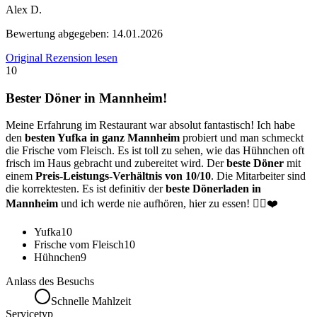
Alex D.
Bewertung abgegeben:
14.01.2026
Original Rezension lesen
10
Bester Döner in Mannheim!
Meine Erfahrung im Restaurant war absolut fantastisch! Ich habe
den
besten Yufka in ganz Mannheim
probiert und man schmeckt
die Frische vom Fleisch. Es ist toll zu sehen, wie das Hühnchen oft
frisch im Haus gebracht und zubereitet wird. Der
beste Döner
mit
einem
Preis-Leistungs-Verhältnis von 10/10
. Die Mitarbeiter sind
die korrektesten. Es ist definitiv der
beste Dönerladen in
Mannheim
und ich werde nie aufhören, hier zu essen! ☝🏼❤️
Yufka
10
Frische vom Fleisch
10
Hühnchen
9
Anlass des Besuchs
Schnelle Mahlzeit
Servicetyp