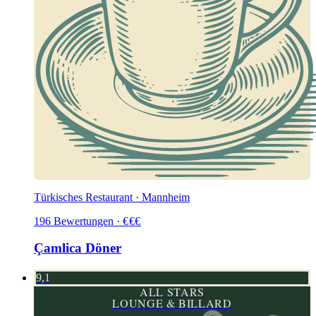
Türkisches Restaurant · Mannheim
196
Bewertungen
·
€
€
€
Çamlica Döner
9,1
ALL STARS
LOUNGE & BILLARD