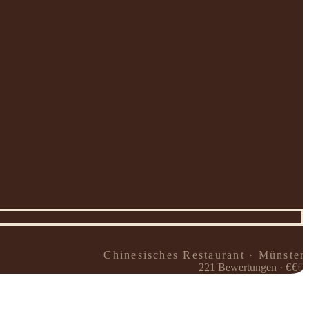
Chinesisches Restaurant · Münster
221
Bewertungen
·
€
€
€