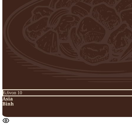
6,6
von 10
Asia
Binh