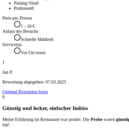
Panäng Nüa
9
Portionen
8
Preis pro Person
1 - 10 €
Anlass des Besuchs
Schnelle Mahlzeit
Servicetyp
Vor Ort essen
J
Jan P.
Bewertung abgegeben:
07.03.2025
Original Rezension lesen
9
Günstig und lecker, einfacher Imbiss
Meine Erfahrung im Restaurant war positiv. Die
Preise
waren
günsti
top!