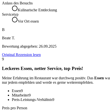
Anlass des Besuchs
Kulinarische Entdeckung
Servicetyp
Vor Ort essen
B
Beate T.
Bewertung abgegeben:
26.09.2025
Original Rezension lesen
9
Leckeres Essen, netter Service, top Preis!
Meine Erfahrung im Restaurant war durchweg positiv. Das
Essen
war
nur jedem empfehlen und werde es gerne weiterempfehlen.
Essen
9
Mitarbeiter
9
Preis-Leistungs-Verhältnis
9
Preis pro Person