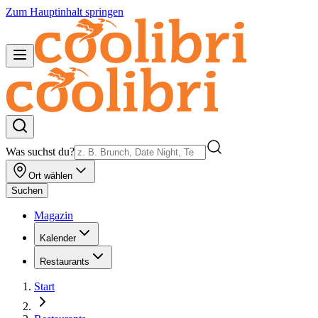
Zum Hauptinhalt springen
Was suchst du?
Ort wählen
Suchen
Magazin
Kalender
Restaurants
Start