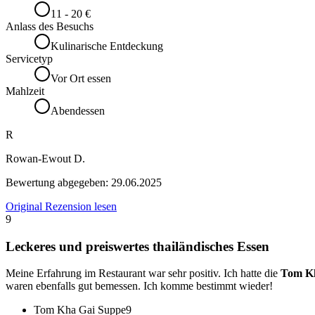
11 - 20 €
Anlass des Besuchs
Kulinarische Entdeckung
Servicetyp
Vor Ort essen
Mahlzeit
Abendessen
R
Rowan-Ewout D.
Bewertung abgegeben:
29.06.2025
Original Rezension lesen
9
Leckeres und preiswertes thailändisches Essen
Meine Erfahrung im Restaurant war sehr positiv. Ich hatte die
Tom K
waren ebenfalls gut bemessen. Ich komme bestimmt wieder!
Tom Kha Gai Suppe
9