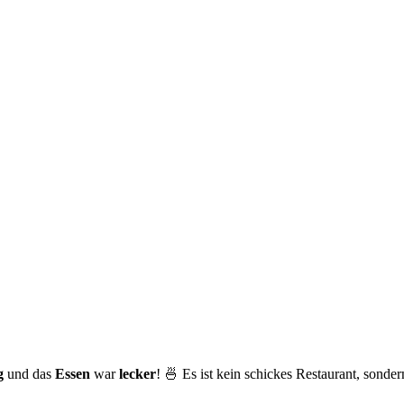
g
und das
Essen
war
lecker
! 🍜 Es ist kein schickes Restaurant, sonde