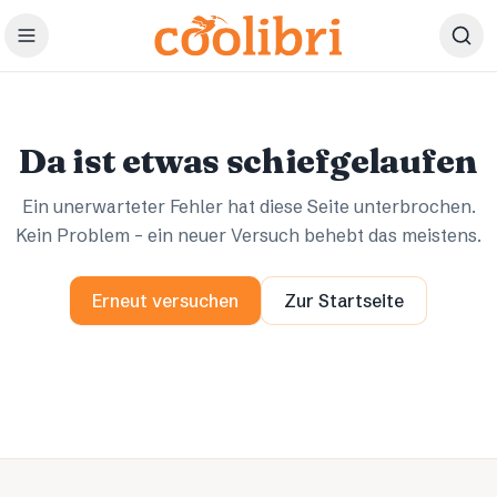
Zum Hauptinhalt springen
Ups.
Ups.
Da ist etwas schiefgelaufen
Ein unerwarteter Fehler hat diese Seite unterbrochen.
Kein Problem – ein neuer Versuch behebt das meistens.
Erneut versuchen
Zur Startseite