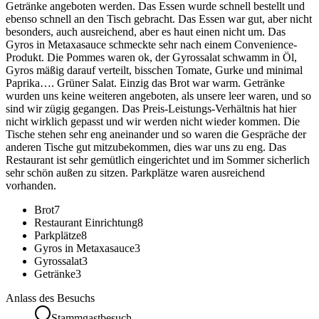
Getränke angeboten werden. Das Essen wurde schnell bestellt und
ebenso schnell an den Tisch gebracht. Das Essen war gut, aber nicht
besonders, auch ausreichend, aber es haut einen nicht um. Das
Gyros in Metaxasauce schmeckte sehr nach einem Convenience-
Produkt. Die Pommes waren ok, der Gyrossalat schwamm in Öl,
Gyros mäßig darauf verteilt, bisschen Tomate, Gurke und minimal
Paprika…. Grüner Salat. Einzig das Brot war warm. Getränke
wurden uns keine weiteren angeboten, als unsere leer waren, und so
sind wir zügig gegangen. Das Preis-Leistungs-Verhältnis hat hier
nicht wirklich gepasst und wir werden nicht wieder kommen. Die
Tische stehen sehr eng aneinander und so waren die Gespräche der
anderen Tische gut mitzubekommen, dies war uns zu eng. Das
Restaurant ist sehr gemütlich eingerichtet und im Sommer sicherlich
sehr schön außen zu sitzen. Parkplätze waren ausreichend
vorhanden.
Brot
7
Restaurant Einrichtung
8
Parkplätze
8
Gyros in Metaxasauce
3
Gyrossalat
3
Getränke
3
Anlass des Besuchs
Stammgastbesuch