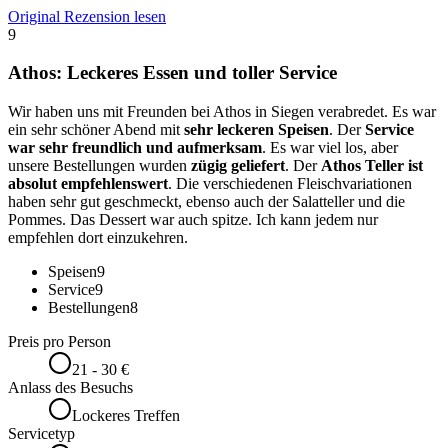
Original Rezension lesen
9
Athos: Leckeres Essen und toller Service
Wir haben uns mit Freunden bei Athos in Siegen verabredet. Es war
ein sehr schöner Abend mit
sehr leckeren Speisen
. Der
Service
war sehr freundlich und aufmerksam
. Es war viel los, aber
unsere Bestellungen wurden
zügig geliefert
. Der
Athos Teller ist
absolut empfehlenswert
. Die verschiedenen Fleischvariationen
haben sehr gut geschmeckt, ebenso auch der Salatteller und die
Pommes. Das Dessert war auch spitze. Ich kann jedem nur
empfehlen dort einzukehren.
Speisen
9
Service
9
Bestellungen
8
Preis pro Person
21 - 30 €
Anlass des Besuchs
Lockeres Treffen
Servicetyp