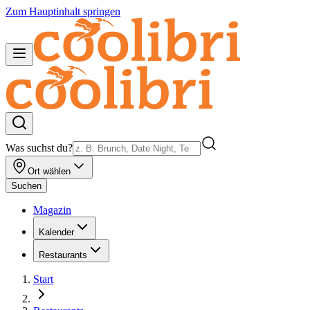
Zum Hauptinhalt springen
Was suchst du?
Ort wählen
Suchen
Magazin
Kalender
Restaurants
Start