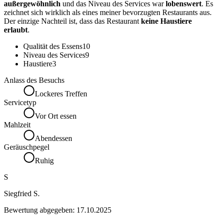
außergewöhnlich
und das Niveau des Services war
lobenswert
. Es
zeichnet sich wirklich als eines meiner bevorzugten Restaurants aus.
Der einzige Nachteil ist, dass das Restaurant
keine Haustiere
erlaubt
.
Qualität des Essens
10
Niveau des Services
9
Haustiere
3
Anlass des Besuchs
Lockeres Treffen
Servicetyp
Vor Ort essen
Mahlzeit
Abendessen
Geräuschpegel
Ruhig
S
Siegfried S.
Bewertung abgegeben:
17.10.2025