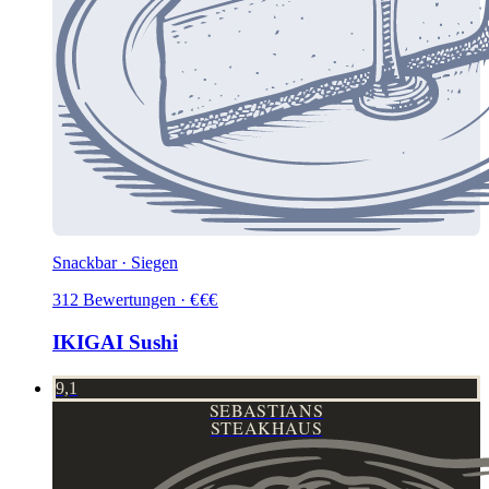
Snackbar · Siegen
312
Bewertungen
·
€
€
€
IKIGAI Sushi
9,1
SEBASTIANS
STEAKHAUS