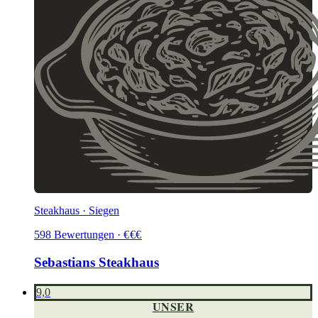
Steakhaus · Siegen
598
Bewertungen
·
€
€
€
Sebastians Steakhaus
9,0
UNSER