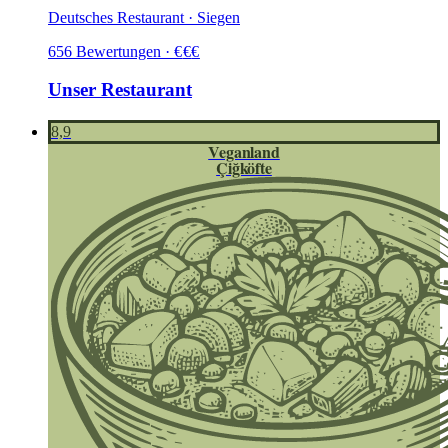
Deutsches Restaurant · Siegen
656
Bewertungen
·
€
€
€
Unser Restaurant
8,9
Veganland
Çiğköfte