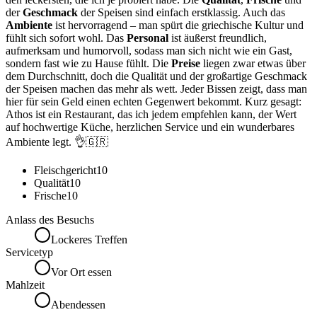
der
Geschmack
der Speisen sind einfach erstklassig. Auch das
Ambiente
ist hervorragend – man spürt die griechische Kultur und
fühlt sich sofort wohl. Das
Personal
ist äußerst freundlich,
aufmerksam und humorvoll, sodass man sich nicht wie ein Gast,
sondern fast wie zu Hause fühlt. Die
Preise
liegen zwar etwas über
dem Durchschnitt, doch die Qualität und der großartige Geschmack
der Speisen machen das mehr als wett. Jeder Bissen zeigt, dass man
hier für sein Geld einen echten Gegenwert bekommt. Kurz gesagt:
Athos ist ein Restaurant, das ich jedem empfehlen kann, der Wert
auf hochwertige Küche, herzlichen Service und ein wunderbares
Ambiente legt. 👌🇬🇷
Fleischgericht
10
Qualität
10
Frische
10
Anlass des Besuchs
Lockeres Treffen
Servicetyp
Vor Ort essen
Mahlzeit
Abendessen