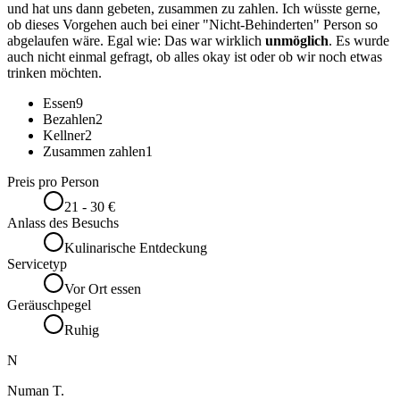
und hat uns dann gebeten, zusammen zu zahlen. Ich wüsste gerne,
ob dieses Vorgehen auch bei einer "Nicht-Behinderten" Person so
abgelaufen wäre. Egal wie: Das war wirklich
unmöglich
. Es wurde
auch nicht einmal gefragt, ob alles okay ist oder ob wir noch etwas
trinken möchten.
Essen
9
Bezahlen
2
Kellner
2
Zusammen zahlen
1
Preis pro Person
21 - 30 €
Anlass des Besuchs
Kulinarische Entdeckung
Servicetyp
Vor Ort essen
Geräuschpegel
Ruhig
N
Numan T.