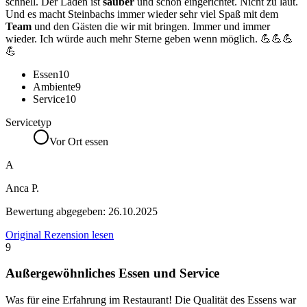
schnell. Der Laden ist
sauber
und schön eingerichtet. Nicht zu laut.
Und es macht Steinbachs immer wieder sehr viel Spaß mit dem
Team
und den Gästen die wir mit bringen. Immer und immer
wieder. Ich würde auch mehr Sterne geben wenn möglich. 💪💪💪
💪
Essen
10
Ambiente
9
Service
10
Servicetyp
Vor Ort essen
A
Anca P.
Bewertung abgegeben:
26.10.2025
Original Rezension lesen
9
Außergewöhnliches Essen und Service
Was für eine Erfahrung im Restaurant! Die Qualität des Essens war