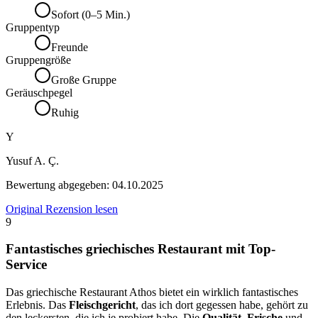
Sofort (0–5 Min.)
Gruppentyp
Freunde
Gruppengröße
Große Gruppe
Geräuschpegel
Ruhig
Y
Yusuf A. Ç.
Bewertung abgegeben:
04.10.2025
Original Rezension lesen
9
Fantastisches griechisches Restaurant mit Top-
Service
Das griechische Restaurant Athos bietet ein wirklich fantastisches
Erlebnis. Das
Fleischgericht
, das ich dort gegessen habe, gehört zu
den leckersten, die ich je probiert habe. Die
Qualität
,
Frische
und