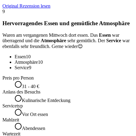
Original Rezension lesen
9
Hervorragendes Essen und gemütliche Atmosphäre
Waren am vergangenen Mittwoch dort essen. Das
Essen
war
überragend und die
Atmosphäre
sehr gemütlich. Der
Service
war
ebenfalls sehr freundlich. Gerne wieder😊
Essen
10
Atmosphäre
10
Service
9
Preis pro Person
31 - 40 €
Anlass des Besuchs
Kulinarische Entdeckung
Servicetyp
Vor Ort essen
Mahlzeit
Abendessen
Wartezeit