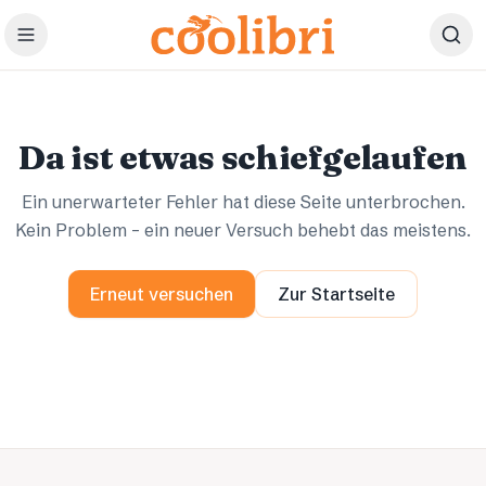
Zum Hauptinhalt springen
Ups.
Ups.
Da ist etwas schiefgelaufen
Ein unerwarteter Fehler hat diese Seite unterbrochen.
Kein Problem – ein neuer Versuch behebt das meistens.
Erneut versuchen
Zur Startseite